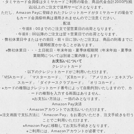
・タミヤカード会員様はタミヤカードご利用の場合、商品代金合計2000円(税
込)以上のご注文で送料サービスとなります。
ただし、Amazon Payに登録されたクレジットカードがタミヤカードの場合で
もカード会員様特典は適用されませんのでご注意ください。
配送
・午前8：00までのご注文で翌営業日の出荷となります。
・午前8：00以降のご注文は翌々営業日での出荷となります。
・弊社休業日中またはその前日・前々日に頂いたご注文は、商品の到着までに
1週間程度かかることがあります。
※弊社休業日・・・土日祝日・年末年始・夏季休暇期間（年末年始・夏季休
業期間については別途ご案内致します）
お支払いについて
クレジットカード
・以下のクレジットカードがご利用いただけます。
「VISAカード」 「マスターカード」 「JCBカード」「アメリカン・エキスプレ
スカード」「ダイナースクラブカード」 「オリコカード」
※カードの種類はクレジットカード番号によって自動判別いたしますので、カ
ードの種類を入力する画面はありません。
※お支払い方法は、一括のみとなります。
Amazon Pay決済
・Amazonアカウントでお支払いいただけます。
※注文画面で支払方法に「Amazon Pay」をお選びいただき、注文手続きを行
ことでご利用いただけます。
※Amazon Payに移動してお支払手続きとなります。
※ご利用には、Amazonアカウントが必要です。