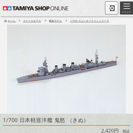
メニュー
>
>
>
ホーム
スケールモデル
艦船モデル
1/700 ウォーターラインシリーズ
1/700 日本軽巡洋艦 鬼怒 （きぬ）
2,420円
税込