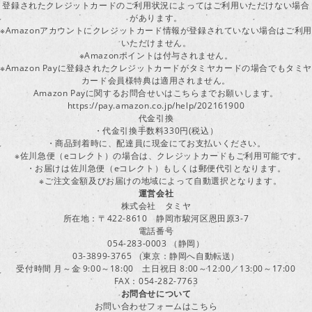
登録されたクレジットカードのご利用状況によってはご利用いただけない場合
があります。
※Amazonアカウントにクレジットカード情報が登録されていない場合はご利用
いただけません。
※Amazonポイントは付与されません。
※Amazon Payに登録されたクレジットカードがタミヤカードの場合でもタミヤ
カード会員様特典は適用されません。
Amazon Payに関するお問合せいはこちらまでお願いします。
https://pay.amazon.co.jp/help/202161900
代金引換
・代金引換手数料330円(税込）
・商品到着時に、配達員に現金にてお支払いください。
※佐川急便（eコレクト）の場合は、クレジットカードもご利用可能です。
・お届けは佐川急便（eコレクト）もしくは郵便代引となります。
※ご注文金額及びお届けの地域によって自動選択となります。
運営会社
株式会社 タミヤ
所在地：〒422-8610 静岡市駿河区恩田原3-7
電話番号
054-283-0003 （静岡）
03-3899-3765 （東京：静岡へ自動転送）
受付時間 月～金 9:00～18:00 土日祝日 8:00～12:00／13:00～17:00
FAX：054-282-7763
お問合せについて
お問い合わせフォームはこちら