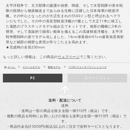
太平洋戦争で、主力部隊の援護や偵察、哨戒、そして水雷戦隊や潜水戦
隊の指揮から物資輸送まであらゆる任務に活躍した日本海軍の軽巡洋
艦。その中心となったのが大正生まれの5500トン型と呼ばれるベテラ
ンたちでした。その中の長良型軽巡洋艦の1艦として大正11年に竣工し
た鬼怒のプラスチックモデル組み立てキットです。箱形の艦橋に3本の
煙突、そして直線的で細長い船体を備えるこの高速軽巡洋艦を、太平洋
戦争開戦時の姿でモデル化しました。14cm単装砲や61cm連装魚雷発射
管など細部の精密な表現が作りごたえを高めます。
★完成時の全長200mm
もっと詳しい情報は、この商品の
ウェブページ
でご覧ください。
>
>
>
ホーム
スケールモデル
艦船モデル
1/700 ウォーターラインシリーズ
PC
スマートフォン
送料・配送について
送料
・送料は一部の商品を除き全国一律510円（税込）です。
・複数の商品を同時にお買い上げの場合も送料は全国一律510円（税込）で
す。
・商品代金合計5000円(税込)以上のご注文で送料サービスとなります。