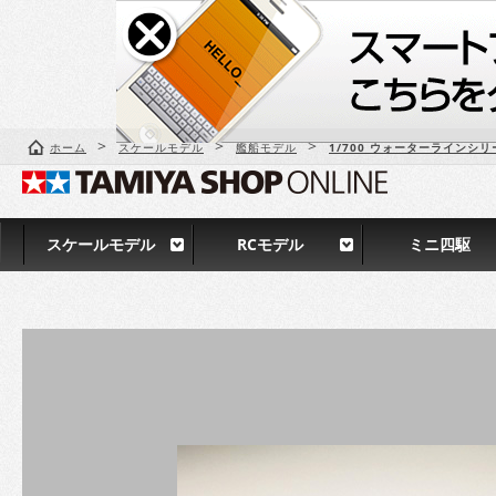
>
>
>
ホーム
スケールモデル
艦船モデル
1/700 ウォーターラインシリ
スケールモデル
RCモデル
ミニ四駆