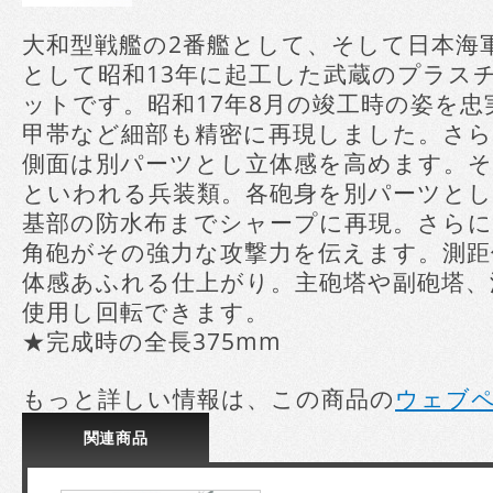
大和型戦艦の2番艦として、そして日本海
として昭和13年に起工した武蔵のプラス
ットです。昭和17年8月の竣工時の姿を
甲帯など細部も精密に再現しました。さら
側面は別パーツとし立体感を高めます。
といわれる兵装類。各砲身を別パーツとした
基部の防水布までシャープに再現。さらに15.
角砲がその強力な攻撃力を伝えます。測距
体感あふれる仕上がり。主砲塔や副砲塔、
使用し回転できます。
★完成時の全長375mm
もっと詳しい情報は、この商品の
ウェブ
関連
商品