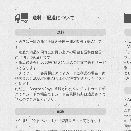
送料・配送について
送料
・送料は一部の商品を除き全国一律510円（税込）で
・
す。
「V
・複数の商品を同時にお買い上げの場合も送料は全国一
「
律510円（税込）です。
ブカ
・商品代金合計5000円(税込)以上のご注文で送料サービ
※
スとなります。
別
・タミヤカード会員様はタミヤカードご利用の場合、商
ま
品代金合計2000円(税込)以上のご注文で送料サービスと
※
なります。
ただし、Amazon Payに登録されたクレジットカードが
タミヤカードの場合でもカード会員様特典は適用されま
せんのでご注意ください。
・A
※注
だ
配送
※A
・午前8：00までのご注文で翌営業日の出荷となりま
※ご
す。
登