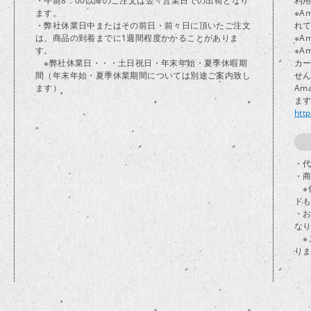
・午前8：00以降のご注文は翌々営業日での出荷となり
利
ます。
※A
・弊社休業日中またはその前日・前々日に頂いたご注文
れ
は、商品の到着までに1週間程度かかることがありま
※A
す。
※A
※弊社休業日・・・土日祝日・年末年始・夏季休暇期
カ
間（年末年始・夏季休業期間については別途ご案内致し
せ
ます）
Am
ま
htt
・代
・
※
ド
・
な
※
り