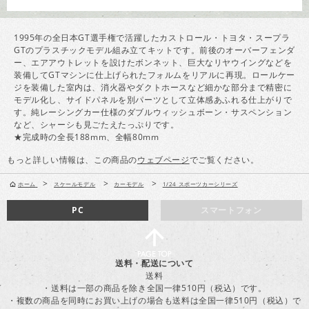
1995年の全日本GT選手権で活躍したカストロール・トヨタ・スープラ
GTのプラスチックモデル組み立てキットです。前後のオーバーフェンダ
ー、エアアウトレットを設けたボンネット、巨大なリヤウイングなどを
装備してGTマシンに仕上げられたフォルムをリアルに再現。ロールケー
ジを装備した室内は、消火器やダクトホースなど細かな部分まで精密に
モデル化し、サイドパネルを別パーツとして立体感あふれる仕上がりで
す。純レーシングカー仕様のダブルウィッシュボーン・サスペンション
など、シャーシも見ごたえたっぷりです。
★完成時の全長188mm、全幅80mm
もっと詳しい情報は、この商品の
ウェブページ
でご覧ください。
>
>
>
ホーム
スケールモデル
カーモデル
1/24 スポーツカーシリーズ
PC
スマートフォン
送料・配送について
送料
・送料は一部の商品を除き全国一律510円（税込）です。
・複数の商品を同時にお買い上げの場合も送料は全国一律510円（税込）で