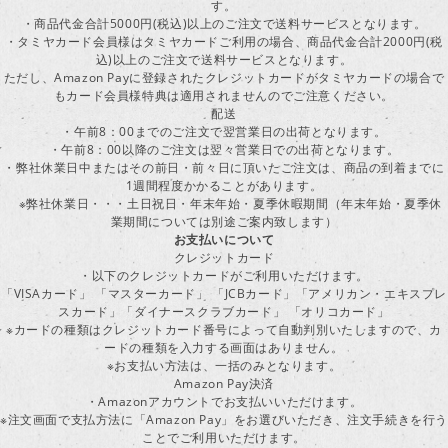
す。
・商品代金合計5000円(税込)以上のご注文で送料サービスとなります。
・タミヤカード会員様はタミヤカードご利用の場合、商品代金合計2000円(税
込)以上のご注文で送料サービスとなります。
ただし、Amazon Payに登録されたクレジットカードがタミヤカードの場合で
もカード会員様特典は適用されませんのでご注意ください。
配送
・午前8：00までのご注文で翌営業日の出荷となります。
・午前8：00以降のご注文は翌々営業日での出荷となります。
・弊社休業日中またはその前日・前々日に頂いたご注文は、商品の到着までに
1週間程度かかることがあります。
※弊社休業日・・・土日祝日・年末年始・夏季休暇期間（年末年始・夏季休
業期間については別途ご案内致します）
お支払いについて
クレジットカード
・以下のクレジットカードがご利用いただけます。
「VISAカード」 「マスターカード」 「JCBカード」「アメリカン・エキスプレ
スカード」「ダイナースクラブカード」 「オリコカード」
※カードの種類はクレジットカード番号によって自動判別いたしますので、カ
ードの種類を入力する画面はありません。
※お支払い方法は、一括のみとなります。
Amazon Pay決済
・Amazonアカウントでお支払いいただけます。
※注文画面で支払方法に「Amazon Pay」をお選びいただき、注文手続きを行
ことでご利用いただけます。