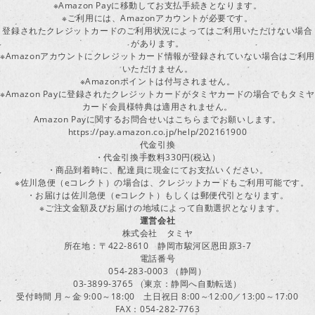
※Amazon Payに移動してお支払手続きとなります。
※ご利用には、Amazonアカウントが必要です。
登録されたクレジットカードのご利用状況によってはご利用いただけない場合
があります。
※Amazonアカウントにクレジットカード情報が登録されていない場合はご利用
いただけません。
※Amazonポイントは付与されません。
※Amazon Payに登録されたクレジットカードがタミヤカードの場合でもタミヤ
カード会員様特典は適用されません。
Amazon Payに関するお問合せいはこちらまでお願いします。
https://pay.amazon.co.jp/help/202161900
代金引換
・代金引換手数料330円(税込）
・商品到着時に、配達員に現金にてお支払いください。
※佐川急便（eコレクト）の場合は、クレジットカードもご利用可能です。
・お届けは佐川急便（eコレクト）もしくは郵便代引となります。
※ご注文金額及びお届けの地域によって自動選択となります。
運営会社
株式会社 タミヤ
所在地：〒422-8610 静岡市駿河区恩田原3-7
電話番号
054-283-0003 （静岡）
03-3899-3765 （東京：静岡へ自動転送）
受付時間 月～金 9:00～18:00 土日祝日 8:00～12:00／13:00～17:00
FAX：054-282-7763