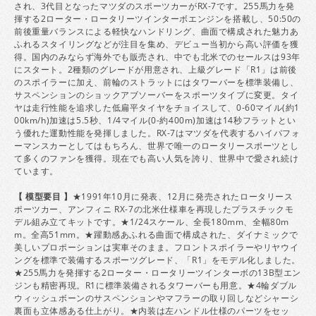
され、3代目となったマツダのスポーツカーがRX-7です。255馬力を発
揮する2ローター・ロータリーツインターボエンジンを搭載し、50:50の
前後重量バランスによる軽快なハンドリング、曲面で構成された魅力あ
ふれるスタイリングなどが注目を集め、デビュー当初から高い評価を獲
得。国内のみならず海外でも販売され、中でも北米でのセールスは93年
にスタート。2種類のグレードが用意され、上級グレード「R1」は前後
のスポイラーに加え、前輪のストラットにはタワーバーを標準装備し、
サスペンションのショックアブソーバーをスポーツタイプに変更。タイ
ヤは走行性能を追求した低扁平タイヤをチョイスして、0-60マイル(約1
00km/h)加速は5.5秒、1/4マイル(0-約400m)加速は14秒フラットとい
う優れた運動性能を発揮しました。RX-7はマツダを代表するハイパフォ
ーマンスカーとしてはもちろん、世界で唯一のロータリースポーツとし
て多くのファンを獲得。現在でも高い人気を誇り、世界中で愛され続け
ています。
【 模型要目 】
★1991年10月に発表、12月に発売されたロータリース
ポーツカー、アンフィニ RX-7の北米仕様車を再現したプラスチックモ
デル組み立てキットです。★1/24スケール、全長180mm、全幅80m
m。全高51mm。★躍動感あふれる曲面で構成された、ダイナミックで
美しいプロポーションは実車そのまま。フロントスポイラーやリヤウイ
ングを標準で装備するスポーツグレード、「R1」をモデル化しました。
★255馬力を発揮する2ローター・ロータリーツインターボの13B型エン
ジンも精密再現。R1に標準装備されるタワーバーも用意。★4輪ダブル
ウィッシュボーンのサスペンションやマフラーの取り回しなどシャーシ
裏面も立体感ある仕上がり。★内装は左ハンドル仕様のパーツをセッ