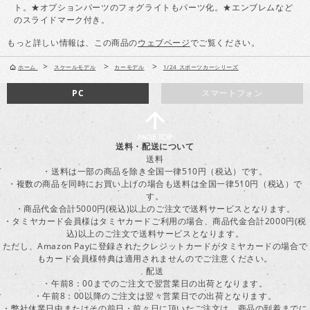
ト。★オプションパーツのフォグライトもパーツ化。★エンブレムなど
のスライドマーク付き。
もっと詳しい情報は、この商品の
ウェブページ
でご覧ください。
>
>
>
ホーム
スケールモデル
カーモデル
1/24 スポーツカーシリーズ
PC
スマートフォン
送料・配送について
送料
・送料は一部の商品を除き全国一律510円（税込）です。
・複数の商品を同時にお買い上げの場合も送料は全国一律510円（税込）で
す。
・商品代金合計5000円(税込)以上のご注文で送料サービスとなります。
・タミヤカード会員様はタミヤカードご利用の場合、商品代金合計2000円(税
込)以上のご注文で送料サービスとなります。
ただし、Amazon Payに登録されたクレジットカードがタミヤカードの場合で
もカード会員様特典は適用されませんのでご注意ください。
配送
・午前8：00までのご注文で翌営業日の出荷となります。
・午前8：00以降のご注文は翌々営業日での出荷となります。
・弊社休業日中またはその前日・前々日に頂いたご注文は、商品の到着までに