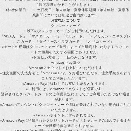
1週間程度かかることがあります。
※弊社休業日・・・土日祝日・年末年始・夏季休暇期間（年末年始・夏季休
業期間については別途ご案内致します）
お支払いについて
クレジットカード
・以下のクレジットカードがご利用いただけます。
「VISAカード」 「マスターカード」 「JCBカード」「アメリカン・エキスプレ
スカード」「ダイナースクラブカード」 「オリコカード」
※カードの種類はクレジットカード番号によって自動判別いたしますので、カ
ードの種類を入力する画面はありません。
※お支払い方法は、一括のみとなります。
Amazon Pay決済
・Amazonアカウントでお支払いいただけます。
※注文画面で支払方法に「Amazon Pay」をお選びいただき、注文手続きを行
ことでご利用いただけます。
※Amazon Payに移動してお支払手続きとなります。
※ご利用には、Amazonアカウントが必要です。
登録されたクレジットカードのご利用状況によってはご利用いただけない場合
があります。
※Amazonアカウントにクレジットカード情報が登録されていない場合はご利用
いただけません。
※Amazonポイントは付与されません。
※Amazon Payに登録されたクレジットカードがタミヤカードの場合でもタミヤ
カード会員様特典は適用されません。
Amazon Payに関するお問合せいはこちらまでお願いします。