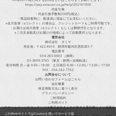
https://pay.amazon.co.jp/help/202161900
代金引換
・代金引換手数料330円(税込）
・商品到着時に、配達員に現金にてお支払いください。
※佐川急便（eコレクト）の場合は、クレジットカードもご利用可能です。
・お届けは佐川急便（eコレクト）もしくは郵便代引となります。
※ご注文金額及びお届けの地域によって自動選択となります。
運営会社
株式会社 タミヤ
所在地：〒422-8610 静岡市駿河区恩田原3-7
電話番号
054-283-0003 （静岡）
03-3899-3765 （東京：静岡へ自動転送）
受付時間 月～金 9:00～18:00 土日祝日 8:00～12:00／13:00～17:00
FAX：054-282-7763
お問合せについて
お問い合わせフォームはこちら
会社概要
特定商取引法に基づく表示
プライバシーポリシー
ご利用規約
ご利用ガイド
このホームページのコンテンツは株式会社タミヤが有する著作権により保護さ
れています。
このWebサイトではCookieを用いてサービス提