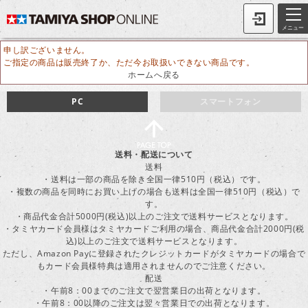
メニュー
申し訳ございません。
ご指定の商品は販売終了か、ただ今お取扱いできない商品です。
ホームへ戻る
PC
スマートフォン
送料・配送について
送料
・送料は一部の商品を除き全国一律510円（税込）です。
・複数の商品を同時にお買い上げの場合も送料は全国一律510円（税込）で
す。
・商品代金合計5000円(税込)以上のご注文で送料サービスとなります。
・タミヤカード会員様はタミヤカードご利用の場合、商品代金合計2000円(税
込)以上のご注文で送料サービスとなります。
ただし、Amazon Payに登録されたクレジットカードがタミヤカードの場合で
もカード会員様特典は適用されませんのでご注意ください。
配送
・午前8：00までのご注文で翌営業日の出荷となります。
・午前8：00以降のご注文は翌々営業日での出荷となります。