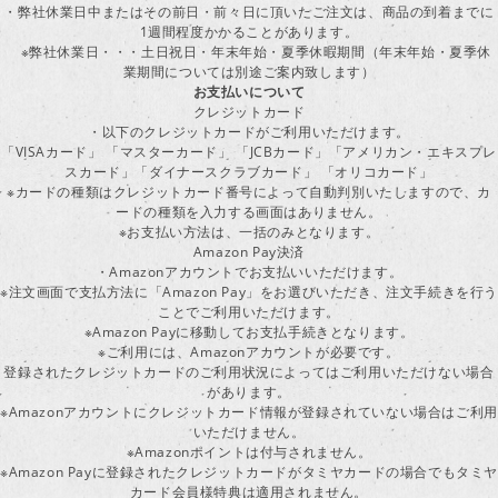
・弊社休業日中またはその前日・前々日に頂いたご注文は、商品の到着までに
1週間程度かかることがあります。
※弊社休業日・・・土日祝日・年末年始・夏季休暇期間（年末年始・夏季休
業期間については別途ご案内致します）
お支払いについて
クレジットカード
・以下のクレジットカードがご利用いただけます。
「VISAカード」 「マスターカード」 「JCBカード」「アメリカン・エキスプレ
スカード」「ダイナースクラブカード」 「オリコカード」
※カードの種類はクレジットカード番号によって自動判別いたしますので、カ
ードの種類を入力する画面はありません。
※お支払い方法は、一括のみとなります。
Amazon Pay決済
・Amazonアカウントでお支払いいただけます。
※注文画面で支払方法に「Amazon Pay」をお選びいただき、注文手続きを行
ことでご利用いただけます。
※Amazon Payに移動してお支払手続きとなります。
※ご利用には、Amazonアカウントが必要です。
登録されたクレジットカードのご利用状況によってはご利用いただけない場合
があります。
※Amazonアカウントにクレジットカード情報が登録されていない場合はご利用
いただけません。
※Amazonポイントは付与されません。
※Amazon Payに登録されたクレジットカードがタミヤカードの場合でもタミヤ
カード会員様特典は適用されません。