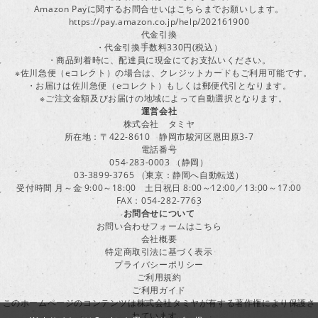
Amazon Payに関するお問合せいはこちらまでお願いします。
https://pay.amazon.co.jp/help/202161900
代金引換
・代金引換手数料330円(税込）
・商品到着時に、配達員に現金にてお支払いください。
※佐川急便（eコレクト）の場合は、クレジットカードもご利用可能です。
・お届けは佐川急便（eコレクト）もしくは郵便代引となります。
※ご注文金額及びお届けの地域によって自動選択となります。
運営会社
株式会社 タミヤ
所在地：〒422-8610 静岡市駿河区恩田原3-7
電話番号
054-283-0003 （静岡）
03-3899-3765 （東京：静岡へ自動転送）
受付時間 月～金 9:00～18:00 土日祝日 8:00～12:00／13:00～17:00
FAX：054-282-7763
お問合せについて
お問い合わせフォームはこちら
会社概要
特定商取引法に基づく表示
プライバシーポリシー
ご利用規約
ご利用ガイド
このホームページのコンテンツは株式会社タミヤが有する著作権により保護さ
れています。