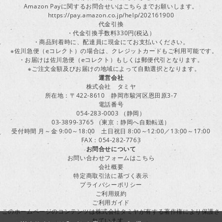
Amazon Payに関するお問合せいはこちらまでお願いします。
https://pay.amazon.co.jp/help/202161900
代金引換
・代金引換手数料330円(税込）
・商品到着時に、配達員に現金にてお支払いください。
※佐川急便（eコレクト）の場合は、クレジットカードもご利用可能です。
・お届けは佐川急便（eコレクト）もしくは郵便代引となります。
※ご注文金額及びお届けの地域によって自動選択となります。
運営会社
株式会社 タミヤ
所在地：〒422-8610 静岡市駿河区恩田原3-7
電話番号
054-283-0003 （静岡）
03-3899-3765 （東京：静岡へ自動転送）
受付時間 月～金 9:00～18:00 土日祝日 8:00～12:00／13:00～17:00
FAX：054-282-7763
お問合せについて
お問い合わせフォームはこちら
会社概要
特定商取引法に基づく表示
プライバシーポリシー
ご利用規約
ご利用ガイド
このホームページのコンテンツは株式会社タミヤが有する著作権により保護さ
れています。