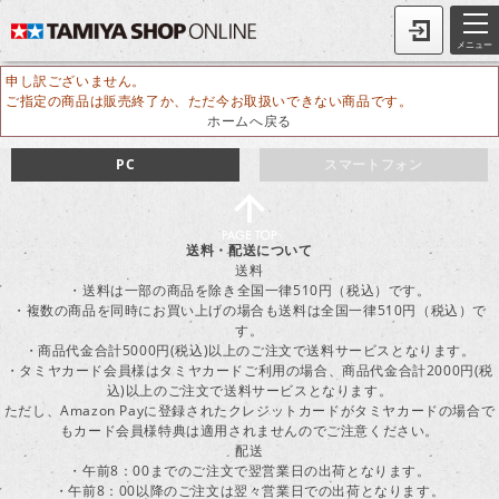
メニュー
申し訳ございません。
ご指定の商品は販売終了か、ただ今お取扱いできない商品です。
ホームへ戻る
PC
スマートフォン
送料・配送について
送料
・送料は一部の商品を除き全国一律510円（税込）です。
・複数の商品を同時にお買い上げの場合も送料は全国一律510円（税込）で
す。
・商品代金合計5000円(税込)以上のご注文で送料サービスとなります。
・タミヤカード会員様はタミヤカードご利用の場合、商品代金合計2000円(税
込)以上のご注文で送料サービスとなります。
ただし、Amazon Payに登録されたクレジットカードがタミヤカードの場合で
もカード会員様特典は適用されませんのでご注意ください。
配送
・午前8：00までのご注文で翌営業日の出荷となります。
・午前8：00以降のご注文は翌々営業日での出荷となります。