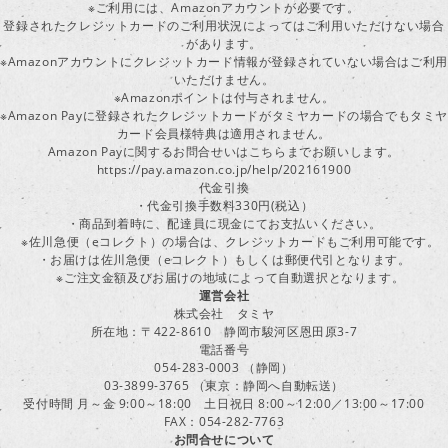
※ご利用には、Amazonアカウントが必要です。
登録されたクレジットカードのご利用状況によってはご利用いただけない場合
があります。
※Amazonアカウントにクレジットカード情報が登録されていない場合はご利用
いただけません。
※Amazonポイントは付与されません。
※Amazon Payに登録されたクレジットカードがタミヤカードの場合でもタミヤ
カード会員様特典は適用されません。
Amazon Payに関するお問合せいはこちらまでお願いします。
https://pay.amazon.co.jp/help/202161900
代金引換
・代金引換手数料330円(税込）
・商品到着時に、配達員に現金にてお支払いください。
※佐川急便（eコレクト）の場合は、クレジットカードもご利用可能です。
・お届けは佐川急便（eコレクト）もしくは郵便代引となります。
※ご注文金額及びお届けの地域によって自動選択となります。
運営会社
株式会社 タミヤ
所在地：〒422-8610 静岡市駿河区恩田原3-7
電話番号
054-283-0003 （静岡）
03-3899-3765 （東京：静岡へ自動転送）
受付時間 月～金 9:00～18:00 土日祝日 8:00～12:00／13:00～17:00
FAX：054-282-7763
お問合せについて