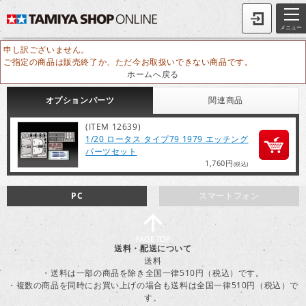
メニュー
申し訳ございません。
ご指定の商品は販売終了か、ただ今お取扱いできない商品です。
ホームへ戻る
オプション
パーツ
関連
商品
(ITEM 12639)
1/20 ロータス タイプ79 1979 エッチング
パーツセット
1,760円
(税込)
PC
スマートフォン
送料・配送について
送料
・送料は一部の商品を除き全国一律510円（税込）です。
・複数の商品を同時にお買い上げの場合も送料は全国一律510円（税込）で
す。