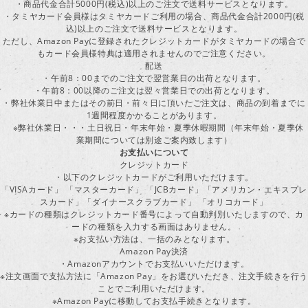
・商品代金合計5000円(税込)以上のご注文で送料サービスとなります。
・タミヤカード会員様はタミヤカードご利用の場合、商品代金合計2000円(税
込)以上のご注文で送料サービスとなります。
ただし、Amazon Payに登録されたクレジットカードがタミヤカードの場合で
もカード会員様特典は適用されませんのでご注意ください。
配送
・午前8：00までのご注文で翌営業日の出荷となります。
・午前8：00以降のご注文は翌々営業日での出荷となります。
・弊社休業日中またはその前日・前々日に頂いたご注文は、商品の到着までに
1週間程度かかることがあります。
※弊社休業日・・・土日祝日・年末年始・夏季休暇期間（年末年始・夏季休
業期間については別途ご案内致します）
お支払いについて
クレジットカード
・以下のクレジットカードがご利用いただけます。
「VISAカード」 「マスターカード」 「JCBカード」「アメリカン・エキスプレ
スカード」「ダイナースクラブカード」 「オリコカード」
※カードの種類はクレジットカード番号によって自動判別いたしますので、カ
ードの種類を入力する画面はありません。
※お支払い方法は、一括のみとなります。
Amazon Pay決済
・Amazonアカウントでお支払いいただけます。
※注文画面で支払方法に「Amazon Pay」をお選びいただき、注文手続きを行
ことでご利用いただけます。
※Amazon Payに移動してお支払手続きとなります。