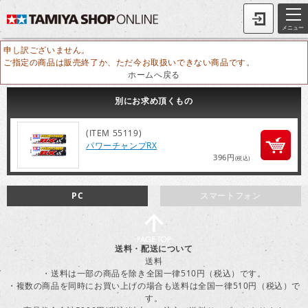
メニュー
申し訳ございません。
ご指定の商品は販売終了か、ただ今お取扱いできない商品です。
ホームへ戻る
別にお求め頂くもの
(ITEM 55119)
パワーチャンプRX
396円
(税込)
PC
スマートフォン
送料・配送について
送料
・送料は一部の商品を除き全国一律510円（税込）です。
・複数の商品を同時にお買い上げの場合も送料は全国一律510円（税込）で
す。