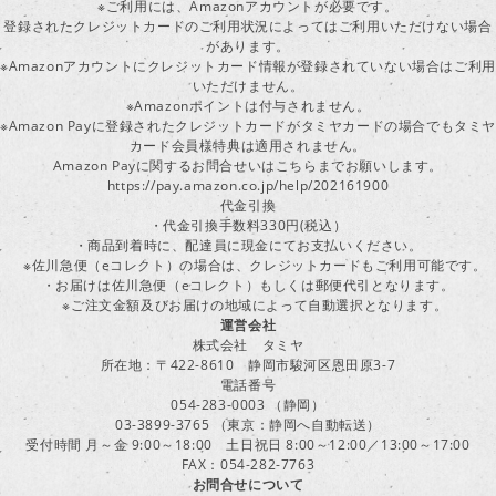
※ご利用には、Amazonアカウントが必要です。
登録されたクレジットカードのご利用状況によってはご利用いただけない場合
があります。
※Amazonアカウントにクレジットカード情報が登録されていない場合はご利用
いただけません。
※Amazonポイントは付与されません。
※Amazon Payに登録されたクレジットカードがタミヤカードの場合でもタミヤ
カード会員様特典は適用されません。
Amazon Payに関するお問合せいはこちらまでお願いします。
https://pay.amazon.co.jp/help/202161900
代金引換
・代金引換手数料330円(税込）
・商品到着時に、配達員に現金にてお支払いください。
※佐川急便（eコレクト）の場合は、クレジットカードもご利用可能です。
・お届けは佐川急便（eコレクト）もしくは郵便代引となります。
※ご注文金額及びお届けの地域によって自動選択となります。
運営会社
株式会社 タミヤ
所在地：〒422-8610 静岡市駿河区恩田原3-7
電話番号
054-283-0003 （静岡）
03-3899-3765 （東京：静岡へ自動転送）
受付時間 月～金 9:00～18:00 土日祝日 8:00～12:00／13:00～17:00
FAX：054-282-7763
お問合せについて