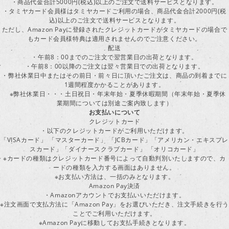
・商品代金合計5000円(税込)以上のご注文で送料サービスとなります。
・タミヤカード会員様はタミヤカードご利用の場合、商品代金合計2000円(税
込)以上のご注文で送料サービスとなります。
ただし、Amazon Payに登録されたクレジットカードがタミヤカードの場合で
もカード会員様特典は適用されませんのでご注意ください。
配送
・午前8：00までのご注文で翌営業日の出荷となります。
・午前8：00以降のご注文は翌々営業日での出荷となります。
・弊社休業日中またはその前日・前々日に頂いたご注文は、商品の到着までに
1週間程度かかることがあります。
※弊社休業日・・・土日祝日・年末年始・夏季休暇期間（年末年始・夏季休
業期間については別途ご案内致します）
お支払いについて
クレジットカード
・以下のクレジットカードがご利用いただけます。
「VISAカード」 「マスターカード」 「JCBカード」「アメリカン・エキスプレ
スカード」「ダイナースクラブカード」 「オリコカード」
※カードの種類はクレジットカード番号によって自動判別いたしますので、カ
ードの種類を入力する画面はありません。
※お支払い方法は、一括のみとなります。
Amazon Pay決済
・Amazonアカウントでお支払いいただけます。
※注文画面で支払方法に「Amazon Pay」をお選びいただき、注文手続きを行
ことでご利用いただけます。
※Amazon Payに移動してお支払手続きとなります。