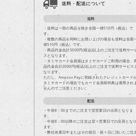
送料・配送について
送料
・送料は一部の商品を除き全国一律510円（税込）で
す。
・複数の商品を同時にお買い上げの場合も送料は全国
律510円（税込）です。
・商品代金合計5000円(税込)以上のご注文で送料サー
スとなります。
・タミヤカード会員様はタミヤカードご利用の場合、
品代金合計2000円(税込)以上のご注文で送料サービス
なります。
ただし、Amazon Payに登録されたクレジットカード
タミヤカードの場合でもカード会員様特典は適用され
せんのでご注意ください。
配送
・午前8：00までのご注文で翌営業日の出荷となりま
す。
・午前8：00以降のご注文は翌々営業日での出荷とな
ます。
・弊社休業日中またはその前日・前々日に頂いたご注