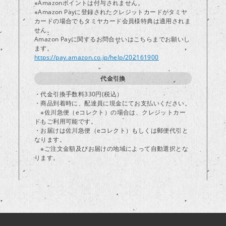
※Amazonポイントは付与されません。
※Amazon Payに登録されたクレジットカードがタミヤ
カードの場合でもタミヤカード会員様特典は適用されま
し
せん。
Amazon Payに関するお問合せいはこちらまでお願いし
ます。
https://pay.amazon.co.jp/help/202161900
代金引換
・代金引換手数料330円(税込）
・商品到着時に、配達員に現金にてお支払いください。
※佐川急便（eコレクト）の場合は、クレジットカー
ドもご利用可能です。
・お届けは佐川急便（eコレクト）もしくは郵便代引と
なります。
※ご注文金額及びお届けの地域によって自動選択とな
ります。