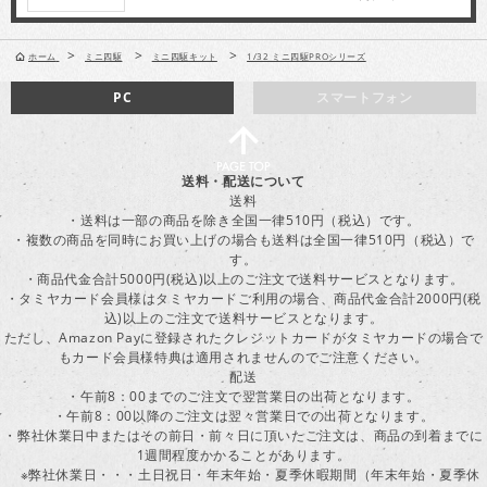
>
>
>
ホーム
ミニ四駆
ミニ四駆キット
1/32 ミニ四駆PROシリーズ
PC
スマートフォン
送料・配送について
送料
・送料は一部の商品を除き全国一律510円（税込）です。
・複数の商品を同時にお買い上げの場合も送料は全国一律510円（税込）で
す。
・商品代金合計5000円(税込)以上のご注文で送料サービスとなります。
・タミヤカード会員様はタミヤカードご利用の場合、商品代金合計2000円(税
込)以上のご注文で送料サービスとなります。
ただし、Amazon Payに登録されたクレジットカードがタミヤカードの場合で
もカード会員様特典は適用されませんのでご注意ください。
配送
・午前8：00までのご注文で翌営業日の出荷となります。
・午前8：00以降のご注文は翌々営業日での出荷となります。
・弊社休業日中またはその前日・前々日に頂いたご注文は、商品の到着までに
1週間程度かかることがあります。
※弊社休業日・・・土日祝日・年末年始・夏季休暇期間（年末年始・夏季休