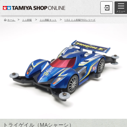
メニュー
>
>
>
ホーム
ミニ四駆
ミニ四駆キット
1/32 ミニ四駆PROシリーズ
トライゲイル（MAシャーシ）