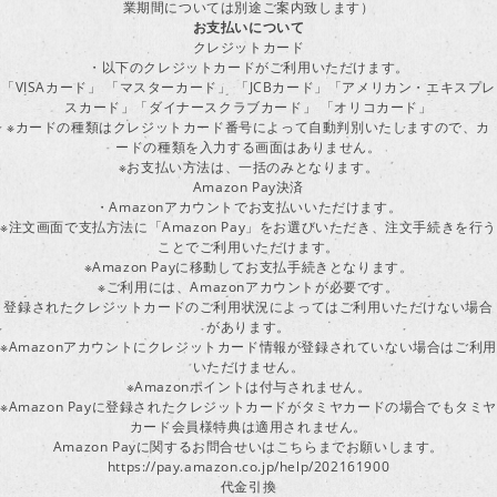
業期間については別途ご案内致します）
お支払いについて
クレジットカード
・以下のクレジットカードがご利用いただけます。
「VISAカード」 「マスターカード」 「JCBカード」「アメリカン・エキスプレ
スカード」「ダイナースクラブカード」 「オリコカード」
※カードの種類はクレジットカード番号によって自動判別いたしますので、カ
ードの種類を入力する画面はありません。
※お支払い方法は、一括のみとなります。
Amazon Pay決済
・Amazonアカウントでお支払いいただけます。
※注文画面で支払方法に「Amazon Pay」をお選びいただき、注文手続きを行
ことでご利用いただけます。
※Amazon Payに移動してお支払手続きとなります。
※ご利用には、Amazonアカウントが必要です。
登録されたクレジットカードのご利用状況によってはご利用いただけない場合
があります。
※Amazonアカウントにクレジットカード情報が登録されていない場合はご利用
いただけません。
※Amazonポイントは付与されません。
※Amazon Payに登録されたクレジットカードがタミヤカードの場合でもタミヤ
カード会員様特典は適用されません。
Amazon Payに関するお問合せいはこちらまでお願いします。
https://pay.amazon.co.jp/help/202161900
代金引換