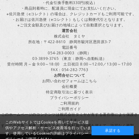
・代金引換手数料330円(税込）
・商品到着時に、配達員に現金にてお支払いください。
※佐川急便（eコレクト）の場合は、クレジットカードもご利用可能です。
・お届けは佐川急便（eコレクト）もしくは郵便代引となります。
※ご注文金額及びお届けの地域によって自動選択となります。
運営会社
株式会社 タミヤ
所在地：〒422-8610 静岡市駿河区恩田原3-7
電話番号
054-283-0003 （静岡）
03-3899-3765 （東京：静岡へ自動転送）
受付時間 月～金 9:00～18:00 土日祝日 8:00～12:00／13:00～17:00
FAX：054-282-7763
お問合せについて
お問い合わせフォームはこちら
会社概要
特定商取引法に基づく表示
プライバシーポリシー
ご利用規約
ご利用ガイド
このホームページのコンテンツは株式会社タミヤが有する著作権により保護さ
れています。
このWebサイトではCookieを用いてサービス提
すべての文章、画像、動画などを、私的利用の範囲を超えて、許可なく複製、
供やアクセス解析・サービス改善等を行っていま
承諾する
改変、転載することは禁じられています。
す。使用しているCookieの詳細は
プライバシー
ポリシー
をご確認ください。