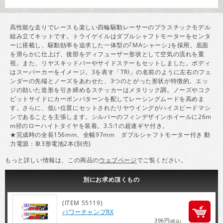
高性能な走りでレースも楽しい四輪駆動レーサーのプラスチックモデル
組み立てキットです。トライゲイルはダブルシャフトモーターをセンタ
ーに搭載し、駆動効率を追求した一体型の｢MAシャーシ｣を採用。底面
を滑らかに仕上げ、後部をディフューザー形状として空気の流れを重
視。また、リヤスキッドバーやサイドステーもセットしました。ボディ
はスーパーカーをイメージ。3を表す「TRI」の名前のように左右のフェ
ンダーの先端とノーズをあわせた、3つのとがった形状が特徴的。エッ
ジの効いた造形を引き締めるステッカーはメタリック調。ノーズやコク
ピットサイドにカーボンパターンを配してレーシングムードを高めま
す。さらに、低い位置にセットされたリヤウイングがハイスピードマシ
ンであることを主張します。シルバーのフィンデザインホイールに26m
m径のローハイトタイヤを装着。3.5:1の超速ギヤ付き。
★完成時の全長156mm、全幅97mm ダブルシャフトモーター付き 動
力電源：単3形電池2本(別売)
もっと詳しい情報は、この商品の
ウェブページ
でご覧ください。
別にお求め頂くもの
(ITEM 55119)
パワーチャンプRX
396円
(税込)