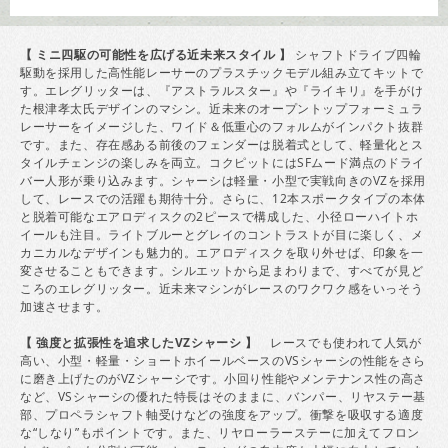
【 ミニ四駆の可能性を広げる近未来スタイル 】
シャフトドライブ四輪
駆動を採用した高性能レーサーのプラスチックモデル組み立てキットで
す。エレグリッターは、『アストラルスター』や『ライキリ』を手がけ
た根津孝太氏デザインのマシン。近未来のオープントップフォーミュラ
レーサーをイメージした、ワイド＆低重心のフォルムがインパクト抜群
です。また、存在感ある前後のフェンダーは脱着式として、軽量化とス
タイルチェンジの楽しみを両立。コクピットにはSFムード満点のドライ
バー人形が乗り込みます。シャーシは軽量・小型で実戦向きのVZを採用
して、レースでの活躍も期待十分。さらに、12本スポークタイプの本体
と脱着可能なエアロディスクの2ピースで構成した、小径ローハイトホ
イールも注目。ライトブルーとグレイのコントラストが目に楽しく、メ
カニカルなデザインも魅力的。エアロディスクを取り外せば、印象を一
変させることもできます。シルエットから足まわりまで、すべてが見ど
ころのエレグリッター。近未来マシンがレースのワクワク感をいっそう
加速させます。
【 強度と拡張性を追求したVZシャーシ 】
レースでも使われて人気が
高い、小型・軽量・ショートホイールベースのVSシャーシの性能をさら
に磨き上げたのがVZシャーシです。小回り性能やメンテナンス性の高さ
など、VSシャーシの優れた特長はそのままに、バンパー、リヤステー基
部、プロペラシャフト軸受けなどの強度をアップ。衝撃を吸収する適度
な“しなり”もポイントです。また、リヤローラーステーに加えてフロン