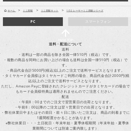
>
>
>
ホーム
ミニ四駆
ミニ四駆キット
1/32 レーサーミニ四駆シリーズ
PC
スマートフォン
送料・配送について
送料
・送料は一部の商品を除き全国一律510円（税込）です。
・複数の商品を同時にお買い上げの場合も送料は全国一律510円（税込）で
す。
・商品代金合計5000円(税込)以上のご注文で送料サービスとなります。
・タミヤカード会員様はタミヤカードご利用の場合、商品代金合計2000円(税
込)以上のご注文で送料サービスとなります。
ただし、Amazon Payに登録されたクレジットカードがタミヤカードの場合で
もカード会員様特典は適用されませんのでご注意ください。
配送
・午前8：00までのご注文で翌営業日の出荷となります。
・午前8：00以降のご注文は翌々営業日での出荷となります。
・弊社休業日中またはその前日・前々日に頂いたご注文は、商品の到着までに
1週間程度かかることがあります。
※弊社休業日・・・土日祝日・年末年始・夏季休暇期間（年末年始・夏季休
業期間については別途ご案内致します）