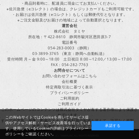
・商品到着時に、配達員に現金にてお支払いください。
※佐川急便（eコレクト）の場合は、クレジットカードもご利用可能です。
・お届けは佐川急便（eコレクト）もしくは郵便代引となります。
※ご注文金額及びお届けの地域によって自動選択となります。
運営会社
株式会社 タミヤ
所在地：〒422-8610 静岡市駿河区恩田原3-7
電話番号
054-283-0003 （静岡）
03-3899-3765 （東京：静岡へ自動転送）
受付時間 月～金 9:00～18:00 土日祝日 8:00～12:00／13:00～17:00
FAX：054-282-7763
お問合せについて
お問い合わせフォームはこちら
会社概要
特定商取引法に基づく表示
プライバシーポリシー
ご利用規約
ご利用ガイド
このホームページのコンテンツは株式会社タミヤが有する著作権により保護さ
れています。
このWebサイトではCookieを用いてサービス提
すべての文章、画像、動画などを、私的利用の範囲を超えて、許可なく複製、
供やアクセス解析・サービス改善等を行っていま
承諾する
改変、転載することは禁じられています。
す。使用しているCookieの詳細は
プライバシー
ポリシー
をご確認ください。
COPYRIGHT （C）TAMIYA,INC.ALL RIGHTS RESERVED.