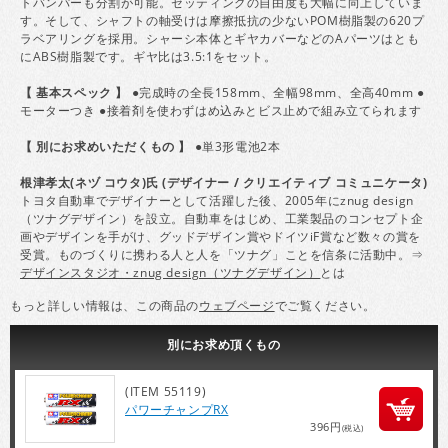
トバンパーも分割が可能。セッティングの自由度も大幅に向上していま
す。そして、シャフトの軸受けは摩擦抵抗の少ないPOM樹脂製の620プ
ラベアリングを採用。シャーシ本体とギヤカバーなどのAパーツはとも
にABS樹脂製です。ギヤ比は3.5:1をセット。
【 基本スペック 】
●完成時の全長158mm、全幅98mm、全高40mm ●
モーターつき ●接着剤を使わずはめ込みとビス止めで組み立てられます
【 別にお求めいただくもの 】
●単3形電池2本
根津孝太(ネヅ コウタ)氏 (デザイナー / クリエイティブ コミュニケータ)
トヨタ自動車でデザイナーとして活躍した後、2005年にznug design
（ツナグデザイン）を設立。自動車をはじめ、工業製品のコンセプト企
画やデザインを手がけ、グッドデザイン賞やドイツiF賞など数々の賞を
受賞。ものづくりに携わる人と人を「ツナグ」ことを信条に活動中。⇒
デザインスタジオ・znug design（ツナグデザイン）
とは
もっと詳しい情報は、この商品の
ウェブページ
でご覧ください。
別にお求め頂くもの
(ITEM 55119)
パワーチャンプRX
396円
(税込)