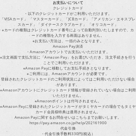
お支払いについて
クレジットカード
・以下のクレジットカードがご利用いただけます。
「VISAカード」 「マスターカード」 「JCBカード」「アメリカン・エキスプレ
スカード」「ダイナースクラブカード」 「オリコカード」
※カードの種類はクレジットカード番号によって自動判別いたしますので、カ
ードの種類を入力する画面はありません。
※お支払い方法は、一括のみとなります。
Amazon Pay決済
・Amazonアカウントでお支払いいただけます。
※注文画面で支払方法に「Amazon Pay」をお選びいただき、注文手続きを行
ことでご利用いただけます。
※Amazon Payに移動してお支払手続きとなります。
※ご利用には、Amazonアカウントが必要です。
登録されたクレジットカードのご利用状況によってはご利用いただけない場合
があります。
※Amazonアカウントにクレジットカード情報が登録されていない場合はご利用
いただけません。
※Amazonポイントは付与されません。
※Amazon Payに登録されたクレジットカードがタミヤカードの場合でもタミヤ
カード会員様特典は適用されません。
Amazon Payに関するお問合せいはこちらまでお願いします。
https://pay.amazon.co.jp/help/202161900
代金引換
・代金引換手数料330円(税込）