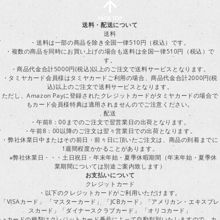
送料・配送について
送料
・送料は一部の商品を除き全国一律510円（税込）です。
・複数の商品を同時にお買い上げの場合も送料は全国一律510円（税込）で
す。
・商品代金合計5000円(税込)以上のご注文で送料サービスとなります。
・タミヤカード会員様はタミヤカードご利用の場合、商品代金合計2000円(税
込)以上のご注文で送料サービスとなります。
ただし、Amazon Payに登録されたクレジットカードがタミヤカードの場合で
もカード会員様特典は適用されませんのでご注意ください。
配送
・午前8：00までのご注文で翌営業日の出荷となります。
・午前8：00以降のご注文は翌々営業日での出荷となります。
・弊社休業日中またはその前日・前々日に頂いたご注文は、商品の到着までに
1週間程度かかることがあります。
※弊社休業日・・・土日祝日・年末年始・夏季休暇期間（年末年始・夏季休
業期間については別途ご案内致します）
お支払いについて
クレジットカード
・以下のクレジットカードがご利用いただけます。
「VISAカード」 「マスターカード」 「JCBカード」「アメリカン・エキスプレ
スカード」「ダイナースクラブカード」 「オリコカード」
※カードの種類はクレジットカード番号によって自動判別いたしますので、カ