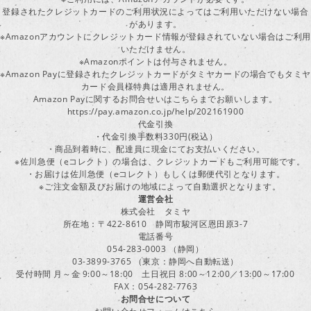
登録されたクレジットカードのご利用状況によってはご利用いただけない場合
があります。
※Amazonアカウントにクレジットカード情報が登録されていない場合はご利用
いただけません。
※Amazonポイントは付与されません。
※Amazon Payに登録されたクレジットカードがタミヤカードの場合でもタミヤ
カード会員様特典は適用されません。
Amazon Payに関するお問合せいはこちらまでお願いします。
https://pay.amazon.co.jp/help/202161900
代金引換
・代金引換手数料330円(税込）
・商品到着時に、配達員に現金にてお支払いください。
※佐川急便（eコレクト）の場合は、クレジットカードもご利用可能です。
・お届けは佐川急便（eコレクト）もしくは郵便代引となります。
※ご注文金額及びお届けの地域によって自動選択となります。
運営会社
株式会社 タミヤ
所在地：〒422-8610 静岡市駿河区恩田原3-7
電話番号
054-283-0003 （静岡）
03-3899-3765 （東京：静岡へ自動転送）
受付時間 月～金 9:00～18:00 土日祝日 8:00～12:00／13:00～17:00
FAX：054-282-7763
お問合せについて