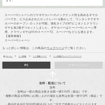
ます。
スーパーIIシャーシのリヤギヤカバーのメンテナンス性を高めるギヤカ
バーです。ビス止めされたロックレバーを動かして、ワンタッチでギヤ
カバーのオープン･ロックが可能。強化タイプの8Tピニオンとクラウン
ギヤも各2個ずつセットしました。ギヤカバーはスーパーIIシャーシ専
用、クラウンギヤはVSやスーパーTZ、スーパーIなどにも使えます。
【適用車種】
スーパーIIシャーシ
もっと詳しい情報は、この商品の
ウェブページ
でご覧ください。
>
>
>
ホーム
ミニ四駆
ミニ四駆パーツ
ミニ四駆グレードアップパーツ
PC
スマートフォン
送料・配送について
送料
・送料は一部の商品を除き全国一律510円（税込）です。
・複数の商品を同時にお買い上げの場合も送料は全国一律510円（税込）で
す。
・商品代金合計5000円(税込)以上のご注文で送料サービスとなります。