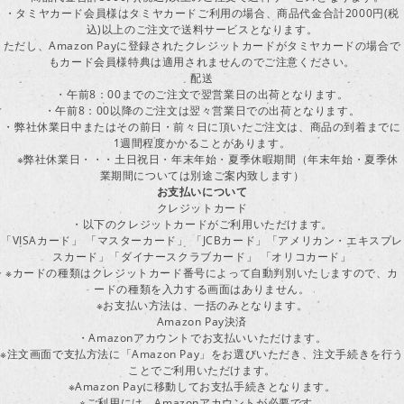
・タミヤカード会員様はタミヤカードご利用の場合、商品代金合計2000円(税
込)以上のご注文で送料サービスとなります。
ただし、Amazon Payに登録されたクレジットカードがタミヤカードの場合で
もカード会員様特典は適用されませんのでご注意ください。
配送
・午前8：00までのご注文で翌営業日の出荷となります。
・午前8：00以降のご注文は翌々営業日での出荷となります。
・弊社休業日中またはその前日・前々日に頂いたご注文は、商品の到着までに
1週間程度かかることがあります。
※弊社休業日・・・土日祝日・年末年始・夏季休暇期間（年末年始・夏季休
業期間については別途ご案内致します）
お支払いについて
クレジットカード
・以下のクレジットカードがご利用いただけます。
「VISAカード」 「マスターカード」 「JCBカード」「アメリカン・エキスプレ
スカード」「ダイナースクラブカード」 「オリコカード」
※カードの種類はクレジットカード番号によって自動判別いたしますので、カ
ードの種類を入力する画面はありません。
※お支払い方法は、一括のみとなります。
Amazon Pay決済
・Amazonアカウントでお支払いいただけます。
※注文画面で支払方法に「Amazon Pay」をお選びいただき、注文手続きを行
ことでご利用いただけます。
※Amazon Payに移動してお支払手続きとなります。
※ご利用には、Amazonアカウントが必要です。