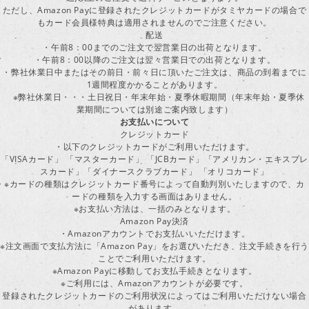
ただし、Amazon Payに登録されたクレジットカードがタミヤカードの場合で
もカード会員様特典は適用されませんのでご注意ください。
配送
・午前8：00までのご注文で翌営業日の出荷となります。
・午前8：00以降のご注文は翌々営業日での出荷となります。
・弊社休業日中またはその前日・前々日に頂いたご注文は、商品の到着までに
1週間程度かかることがあります。
※弊社休業日・・・土日祝日・年末年始・夏季休暇期間（年末年始・夏季休
業期間については別途ご案内致します）
お支払いについて
クレジットカード
・以下のクレジットカードがご利用いただけます。
「VISAカード」 「マスターカード」 「JCBカード」「アメリカン・エキスプレ
スカード」「ダイナースクラブカード」 「オリコカード」
※カードの種類はクレジットカード番号によって自動判別いたしますので、カ
ードの種類を入力する画面はありません。
※お支払い方法は、一括のみとなります。
Amazon Pay決済
・Amazonアカウントでお支払いいただけます。
※注文画面で支払方法に「Amazon Pay」をお選びいただき、注文手続きを行
ことでご利用いただけます。
※Amazon Payに移動してお支払手続きとなります。
※ご利用には、Amazonアカウントが必要です。
登録されたクレジットカードのご利用状況によってはご利用いただけない場合
があります。