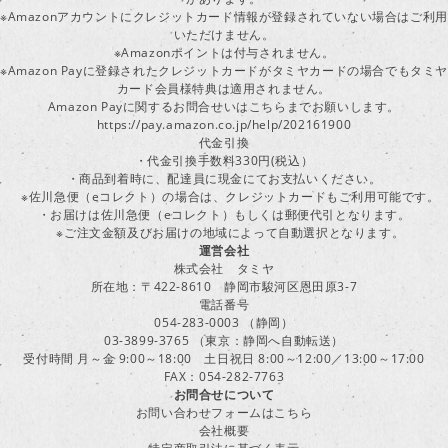
※Amazonアカウントにクレジットカード情報が登録されていない場合はご利用
いただけません。
※Amazonポイントは付与されません。
※Amazon Payに登録されたクレジットカードがタミヤカードの場合でもタミヤ
カード会員様特典は適用されません。
Amazon Payに関するお問合せいはこちらまでお願いします。
https://pay.amazon.co.jp/help/202161900
代金引換
・代金引換手数料330円(税込）
・商品到着時に、配達員に現金にてお支払いください。
※佐川急便（eコレクト）の場合は、クレジットカードもご利用可能です。
・お届けは佐川急便（eコレクト）もしくは郵便代引となります。
※ご注文金額及びお届けの地域によって自動選択となります。
運営会社
株式会社 タミヤ
所在地：〒422-8610 静岡市駿河区恩田原3-7
電話番号
054-283-0003 （静岡）
03-3899-3765 （東京：静岡へ自動転送）
受付時間 月～金 9:00～18:00 土日祝日 8:00～12:00／13:00～17:00
FAX：054-282-7763
お問合せについて
お問い合わせフォームはこちら
会社概要