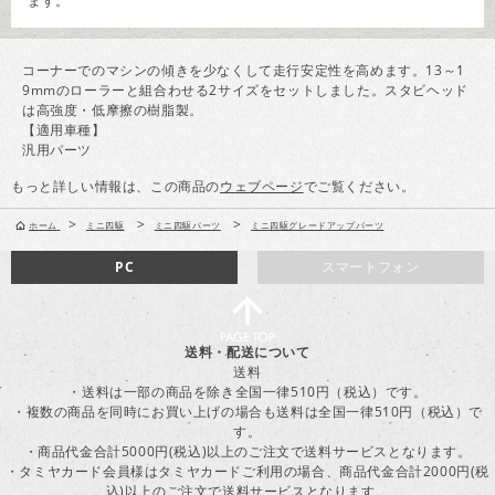
ます。
コーナーでのマシンの傾きを少なくして走行安定性を高めます。13～1
9mmのローラーと組合わせる2サイズをセットしました。スタビヘッド
は高強度・低摩擦の樹脂製。
【適用車種】
汎用パーツ
もっと詳しい情報は、この商品の
ウェブページ
でご覧ください。
>
>
>
ホーム
ミニ四駆
ミニ四駆パーツ
ミニ四駆グレードアップパーツ
PC
スマートフォン
送料・配送について
送料
・送料は一部の商品を除き全国一律510円（税込）です。
・複数の商品を同時にお買い上げの場合も送料は全国一律510円（税込）で
す。
・商品代金合計5000円(税込)以上のご注文で送料サービスとなります。
・タミヤカード会員様はタミヤカードご利用の場合、商品代金合計2000円(税
込)以上のご注文で送料サービスとなります。