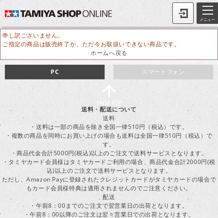
メニュー
申し訳ございません。
ご指定の商品は販売終了か、ただ今お取扱いできない商品です。
ホームへ戻る
PC
スマートフォン
送料・配送について
送料
・送料は一部の商品を除き全国一律510円（税込）です。
・複数の商品を同時にお買い上げの場合も送料は全国一律510円（税込）で
す。
・商品代金合計5000円(税込)以上のご注文で送料サービスとなります。
・タミヤカード会員様はタミヤカードご利用の場合、商品代金合計2000円(税
込)以上のご注文で送料サービスとなります。
ただし、Amazon Payに登録されたクレジットカードがタミヤカードの場合で
もカード会員様特典は適用されませんのでご注意ください。
配送
・午前8：00までのご注文で翌営業日の出荷となります。
・午前8：00以降のご注文は翌々営業日での出荷となります。