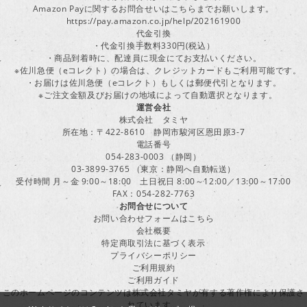
Amazon Payに関するお問合せいはこちらまでお願いします。
https://pay.amazon.co.jp/help/202161900
代金引換
・代金引換手数料330円(税込）
・商品到着時に、配達員に現金にてお支払いください。
※佐川急便（eコレクト）の場合は、クレジットカードもご利用可能です。
・お届けは佐川急便（eコレクト）もしくは郵便代引となります。
※ご注文金額及びお届けの地域によって自動選択となります。
運営会社
株式会社 タミヤ
所在地：〒422-8610 静岡市駿河区恩田原3-7
電話番号
054-283-0003 （静岡）
03-3899-3765 （東京：静岡へ自動転送）
受付時間 月～金 9:00～18:00 土日祝日 8:00～12:00／13:00～17:00
FAX：054-282-7763
お問合せについて
お問い合わせフォームはこちら
会社概要
特定商取引法に基づく表示
プライバシーポリシー
ご利用規約
ご利用ガイド
このホームページのコンテンツは株式会社タミヤが有する著作権により保護さ
れています。