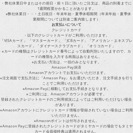
・弊社休業日中またはその前日・前々日に頂いたご注文は、商品の到着までに
1週間程度かかることがあります。
※弊社休業日・・・土日祝日・年末年始・夏季休暇期間（年末年始・夏季休
業期間については別途ご案内致します）
お支払いについて
クレジットカード
・以下のクレジットカードがご利用いただけます。
「VISAカード」 「マスターカード」 「JCBカード」「アメリカン・エキスプレ
スカード」「ダイナースクラブカード」 「オリコカード」
※カードの種類はクレジットカード番号によって自動判別いたしますので、カ
ードの種類を入力する画面はありません。
※お支払い方法は、一括のみとなります。
Amazon Pay決済
・Amazonアカウントでお支払いいただけます。
※注文画面で支払方法に「Amazon Pay」をお選びいただき、注文手続きを行
ことでご利用いただけます。
※Amazon Payに移動してお支払手続きとなります。
※ご利用には、Amazonアカウントが必要です。
登録されたクレジットカードのご利用状況によってはご利用いただけない場合
があります。
※Amazonアカウントにクレジットカード情報が登録されていない場合はご利用
いただけません。
※Amazonポイントは付与されません。
※Amazon Payに登録されたクレジットカードがタミヤカードの場合でもタミヤ
カード会員様特典は適用されません。