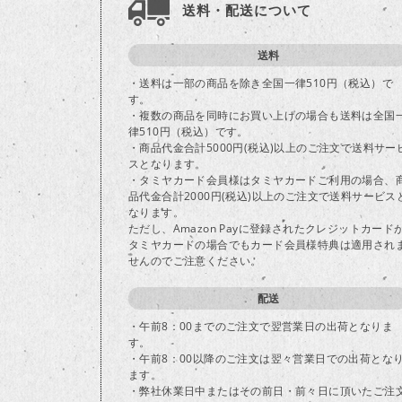
送料・配送について
送料
・送料は一部の商品を除き全国一律510円（税込）で
す。
・複数の商品を同時にお買い上げの場合も送料は全国
律510円（税込）です。
・商品代金合計5000円(税込)以上のご注文で送料サー
スとなります。
・タミヤカード会員様はタミヤカードご利用の場合、
品代金合計2000円(税込)以上のご注文で送料サービス
なります。
ただし、Amazon Payに登録されたクレジットカード
タミヤカードの場合でもカード会員様特典は適用され
せんのでご注意ください。
配送
・午前8：00までのご注文で翌営業日の出荷となりま
す。
・午前8：00以降のご注文は翌々営業日での出荷とな
ます。
・弊社休業日中またはその前日・前々日に頂いたご注