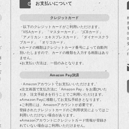
お支払いについて
クレジットカード
・以下のクレジットカードがご利用いただけます。
「VISAカード」 「マスターカード」 「JCBカード」
一
「アメリカン・エキスプレスカード」「ダイナースクラ
ブカード」 「オリコカード」
ビ
※カードの種類はクレジットカード番号によって自動判
別いたしますので、カードの種類を入力する画面はあり
商
ません。
と
※お支払い方法は、一括のみとなります。
が
Amazon Pay決済
ま
・Amazonアカウントでお支払いいただけます。
※注文画面で支払方法に「Amazon Pay」をお選びいた
だき、注文手続きを行うことでご利用いただけます。
※Amazon Payに移動してお支払手続きとなります。
※ご利用には、Amazonアカウントが必要です。
登録されたクレジットカードのご利用状況によってはご
り
利用いただけない場合があります。
※Amazonアカウントにクレジットカード情報が登録さ
文
れていない場合はご利用いただけません。