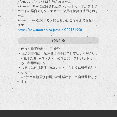
※Amazonポイントは付与されません。
※Amazon Payに登録されたクレジットカードがタミヤ
カードの場合でもタミヤカード会員様特典は適用されま
し
せん。
Amazon Payに関するお問合せいはこちらまでお願いし
ます。
https://pay.amazon.co.jp/help/202161900
代金引換
・代金引換手数料330円(税込）
・商品到着時に、配達員に現金にてお支払いください。
※佐川急便（eコレクト）の場合は、クレジットカー
ドもご利用可能です。
・お届けは佐川急便（eコレクト）もしくは郵便代引と
なります。
※ご注文金額及びお届けの地域によって自動選択とな
ります。