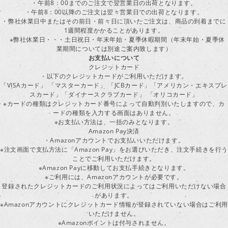
・午前8：00までのご注文で翌営業日の出荷となります。
・午前8：00以降のご注文は翌々営業日での出荷となります。
・弊社休業日中またはその前日・前々日に頂いたご注文は、商品の到着までに
1週間程度かかることがあります。
※弊社休業日・・・土日祝日・年末年始・夏季休暇期間（年末年始・夏季休
業期間については別途ご案内致します）
お支払いについて
クレジットカード
・以下のクレジットカードがご利用いただけます。
「VISAカード」 「マスターカード」 「JCBカード」「アメリカン・エキスプレ
スカード」「ダイナースクラブカード」 「オリコカード」
※カードの種類はクレジットカード番号によって自動判別いたしますので、カ
ードの種類を入力する画面はありません。
※お支払い方法は、一括のみとなります。
Amazon Pay決済
・Amazonアカウントでお支払いいただけます。
※注文画面で支払方法に「Amazon Pay」をお選びいただき、注文手続きを行
ことでご利用いただけます。
※Amazon Payに移動してお支払手続きとなります。
※ご利用には、Amazonアカウントが必要です。
登録されたクレジットカードのご利用状況によってはご利用いただけない場合
があります。
※Amazonアカウントにクレジットカード情報が登録されていない場合はご利用
いただけません。
※Amazonポイントは付与されません。