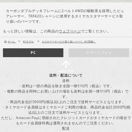
カーボンダブルデッキフレームに2ベルト4WDの駆動系を採用したピュ
アレーサー、TRF420シャーシに使用するタミヤカスタマーサービス取
り扱いのパーツです。
もっと詳しい情報は、この商品の
ウェブページ
でご覧ください。
>
>
ホーム
RCモデル
カスタマーサービス取り扱いパーツ（RC関連）
PC
スマートフォン
送料・配送について
送料
・送料は一部の商品を除き全国一律510円（税込）です。
・複数の商品を同時にお買い上げの場合も送料は全国一律510円（税込）で
す。
・商品代金合計5000円(税込)以上のご注文で送料サービスとなります。
・タミヤカード会員様はタミヤカードご利用の場合、商品代金合計2000円(税
込)以上のご注文で送料サービスとなります。
ただし、Amazon Payに登録されたクレジットカードがタミヤカードの場合で
もカード会員様特典は適用されませんのでご注意ください。
配送