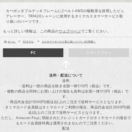
カーボンダブルデッキフレームに2ベルト4WDの駆動系を採用したピュ
アレーサー、TRF420シャーシに使用するタミヤカスタマーサービス取
り扱いのパーツです。
もっと詳しい情報は、この商品の
ウェブページ
でご覧ください。
>
>
ホーム
RCモデル
カスタマーサービス取り扱いパーツ（RC関連）
PC
スマートフォン
送料・配送について
送料
・送料は一部の商品を除き全国一律510円（税込）です。
・複数の商品を同時にお買い上げの場合も送料は全国一律510円（税込）で
す。
・商品代金合計5000円(税込)以上のご注文で送料サービスとなります。
・タミヤカード会員様はタミヤカードご利用の場合、商品代金合計2000円(税
込)以上のご注文で送料サービスとなります。
ただし、Amazon Payに登録されたクレジットカードがタミヤカードの場合で
もカード会員様特典は適用されませんのでご注意ください。
配送