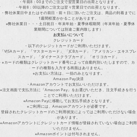
・午前8：00までのご注文で翌営業日の出荷となります。
・午前8：00以降のご注文は翌々営業日での出荷となります。
・弊社休業日中またはその前日・前々日に頂いたご注文は、商品の到着までに
1週間程度かかることがあります。
※弊社休業日・・・土日祝日・年末年始・夏季休暇期間（年末年始・夏季休
業期間については別途ご案内致します）
お支払いについて
クレジットカード
・以下のクレジットカードがご利用いただけます。
「VISAカード」 「マスターカード」 「JCBカード」「アメリカン・エキスプレ
スカード」「ダイナースクラブカード」 「オリコカード」
※カードの種類はクレジットカード番号によって自動判別いたしますので、カ
ードの種類を入力する画面はありません。
※お支払い方法は、一括のみとなります。
Amazon Pay決済
・Amazonアカウントでお支払いいただけます。
※注文画面で支払方法に「Amazon Pay」をお選びいただき、注文手続きを行
ことでご利用いただけます。
※Amazon Payに移動してお支払手続きとなります。
※ご利用には、Amazonアカウントが必要です。
登録されたクレジットカードのご利用状況によってはご利用いただけない場合
があります。
※Amazonアカウントにクレジットカード情報が登録されていない場合はご利用
いただけません。
※Amazonポイントは付与されません。