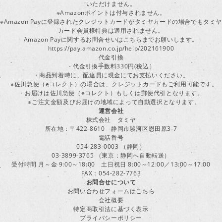
いただけません。
※Amazonポイントは付与されません。
※Amazon Payに登録されたクレジットカードがタミヤカードの場合でもタミヤ
カード会員様特典は適用されません。
Amazon Payに関するお問合せいはこちらまでお願いします。
https://pay.amazon.co.jp/help/202161900
代金引換
・代金引換手数料330円(税込）
・商品到着時に、配達員に現金にてお支払いください。
※佐川急便（eコレクト）の場合は、クレジットカードもご利用可能です。
・お届けは佐川急便（eコレクト）もしくは郵便代引となります。
※ご注文金額及びお届けの地域によって自動選択となります。
運営会社
株式会社 タミヤ
所在地：〒422-8610 静岡市駿河区恩田原3-7
電話番号
054-283-0003 （静岡）
03-3899-3765 （東京：静岡へ自動転送）
受付時間 月～金 9:00～18:00 土日祝日 8:00～12:00／13:00～17:00
FAX：054-282-7763
お問合せについて
お問い合わせフォームはこちら
会社概要
特定商取引法に基づく表示
プライバシーポリシー