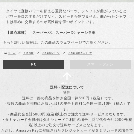
タイヤに直接パワーを伝える重要なパーツ。シャフトが曲がっていると
パワーをロスするだけでなく、スピードも伸びません。曲がったシャフ
トは早めに交換するのが高性能を保つポイントです。
【適応車種】
スーパーXX、スーパーXシャーシ各車
もっと詳しい情報は、この商品の
ウェブページ
でご覧ください。
>
>
>
ホーム
ミニ四駆
ミニ四駆パーツ
ミニ四駆用AOパーツ
PC
スマートフォン
送料・配送について
送料
・送料は一部の商品を除き全国一律510円（税込）です。
・複数の商品を同時にお買い上げの場合も送料は全国一律510円（税込）で
す。
・商品代金合計5000円(税込)以上のご注文で送料サービスとなります。
・タミヤカード会員様はタミヤカードご利用の場合、商品代金合計2000円(税
込)以上のご注文で送料サービスとなります。
ただし、Amazon Payに登録されたクレジットカードがタミヤカードの場合で