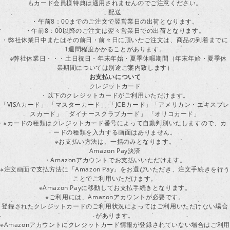
もカード会員様特典は適用されませんのでご注意ください。
配送
・午前8：00までのご注文で翌営業日の出荷となります。
・午前8：00以降のご注文は翌々営業日での出荷となります。
・弊社休業日中またはその前日・前々日に頂いたご注文は、商品の到着までに
1週間程度かかることがあります。
※弊社休業日・・・土日祝日・年末年始・夏季休暇期間（年末年始・夏季休
業期間については別途ご案内致します）
お支払いについて
クレジットカード
・以下のクレジットカードがご利用いただけます。
「VISAカード」 「マスターカード」 「JCBカード」「アメリカン・エキスプレ
スカード」「ダイナースクラブカード」 「オリコカード」
※カードの種類はクレジットカード番号によって自動判別いたしますので、カ
ードの種類を入力する画面はありません。
※お支払い方法は、一括のみとなります。
Amazon Pay決済
・Amazonアカウントでお支払いいただけます。
※注文画面で支払方法に「Amazon Pay」をお選びいただき、注文手続きを行
ことでご利用いただけます。
※Amazon Payに移動してお支払手続きとなります。
※ご利用には、Amazonアカウントが必要です。
登録されたクレジットカードのご利用状況によってはご利用いただけない場合
があります。
※Amazonアカウントにクレジットカード情報が登録されていない場合はご利用