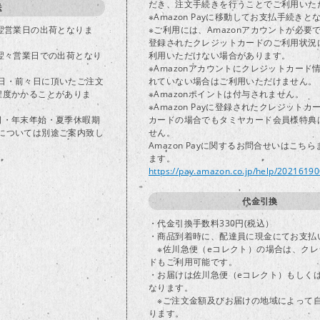
だき、注文手続きを行うことでご利用いた
送
※Amazon Payに移動してお支払手続きと
で翌営業日の出荷となりま
※ご利用には、Amazonアカウントが必要
登録されたクレジットカードのご利用状況
は翌々営業日での出荷となり
利用いただけない場合があります。
※Amazonアカウントにクレジットカード
日・前々日に頂いたご注文
れていない場合はご利用いただけません。
程度かかることがありま
※Amazonポイントは付与されません。
※Amazon Payに登録されたクレジット
日・年末年始・夏季休暇期
カードの場合でもタミヤカード会員様特典
については別途ご案内致し
せん。
Amazon Payに関するお問合せいはこち
ます。
https://pay.amazon.co.jp/help/2021619
代金引換
・代金引換手数料330円(税込）
・商品到着時に、配達員に現金にてお支払
※佐川急便（eコレクト）の場合は、クレ
ドもご利用可能です。
・お届けは佐川急便（eコレクト）もしく
なります。
※ご注文金額及びお届けの地域によって
ります。