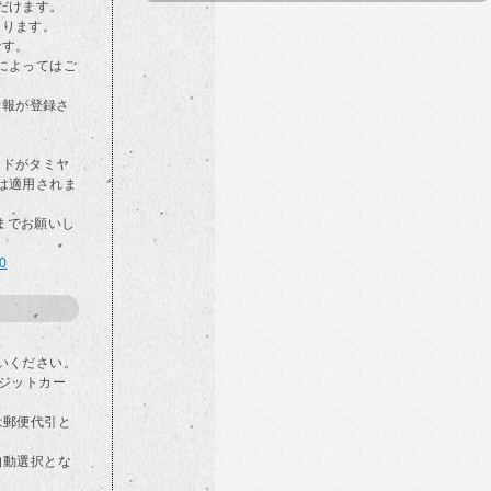
だけます。
なります。
です。
によってはご
情報が登録さ
カードがタミヤ
は適用されま
らまでお願いし
00
いください。
ジットカー
は郵便代引と
自動選択とな