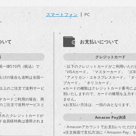
スマートフォン
PC
ついて
お支払いについて
料
クレジットカード
国一律510円（税込）で
・以下のクレジットカードがご利用いただ
「VISAカード」 「マスターカード」 「JC
上げの場合も送料は全国一
「アメリカン・エキスプレスカード」「ダ
ブカード」 「オリコカード」
込)以上のご注文で送料サービ
※カードの種類はクレジットカード番号に
別いたしますので、カードの種類を入力す
ヤカードご利用の場合、商
ません。
以上のご注文で送料サービスと
※お支払い方法は、一括のみとなります。
登録されたクレジットカードが
Amazon Pay決済
ド会員様特典は適用されま
・Amazonアカウントでお支払いいただけ
※注文画面で支払方法に「Amazon Pay