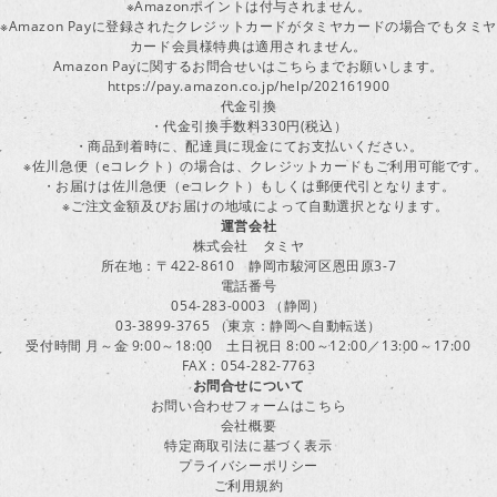
※Amazonポイントは付与されません。
※Amazon Payに登録されたクレジットカードがタミヤカードの場合でもタミヤ
カード会員様特典は適用されません。
Amazon Payに関するお問合せいはこちらまでお願いします。
https://pay.amazon.co.jp/help/202161900
代金引換
・代金引換手数料330円(税込）
・商品到着時に、配達員に現金にてお支払いください。
※佐川急便（eコレクト）の場合は、クレジットカードもご利用可能です。
・お届けは佐川急便（eコレクト）もしくは郵便代引となります。
※ご注文金額及びお届けの地域によって自動選択となります。
運営会社
株式会社 タミヤ
所在地：〒422-8610 静岡市駿河区恩田原3-7
電話番号
054-283-0003 （静岡）
03-3899-3765 （東京：静岡へ自動転送）
受付時間 月～金 9:00～18:00 土日祝日 8:00～12:00／13:00～17:00
FAX：054-282-7763
お問合せについて
お問い合わせフォームはこちら
会社概要
特定商取引法に基づく表示
プライバシーポリシー
ご利用規約