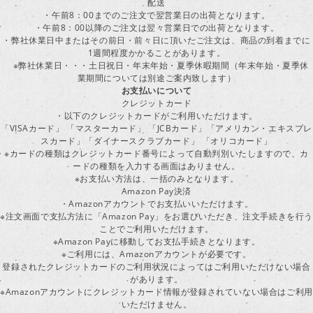
配送
・午前8：00までのご注文で翌営業日の出荷となります。
・午前8：00以降のご注文は翌々営業日での出荷となります。
・弊社休業日中またはその前日・前々日に頂いたご注文は、商品の到着までに
1週間程度かかることがあります。
※弊社休業日・・・土日祝日・年末年始・夏季休暇期間（年末年始・夏季休
業期間については別途ご案内致します）
お支払いについて
クレジットカード
・以下のクレジットカードがご利用いただけます。
「VISAカード」 「マスターカード」 「JCBカード」「アメリカン・エキスプレ
スカード」「ダイナースクラブカード」 「オリコカード」
※カードの種類はクレジットカード番号によって自動判別いたしますので、カ
ードの種類を入力する画面はありません。
※お支払い方法は、一括のみとなります。
Amazon Pay決済
・Amazonアカウントでお支払いいただけます。
※注文画面で支払方法に「Amazon Pay」をお選びいただき、注文手続きを行
ことでご利用いただけます。
※Amazon Payに移動してお支払手続きとなります。
※ご利用には、Amazonアカウントが必要です。
登録されたクレジットカードのご利用状況によってはご利用いただけない場合
があります。
※Amazonアカウントにクレジットカード情報が登録されていない場合はご利用
いただけません。