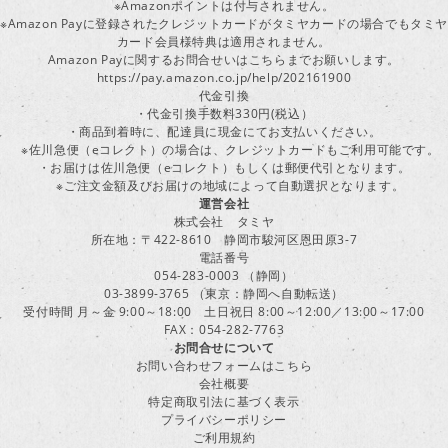
※Amazonポイントは付与されません。
※Amazon Payに登録されたクレジットカードがタミヤカードの場合でもタミヤ
カード会員様特典は適用されません。
Amazon Payに関するお問合せいはこちらまでお願いします。
https://pay.amazon.co.jp/help/202161900
代金引換
・代金引換手数料330円(税込）
・商品到着時に、配達員に現金にてお支払いください。
※佐川急便（eコレクト）の場合は、クレジットカードもご利用可能です。
・お届けは佐川急便（eコレクト）もしくは郵便代引となります。
※ご注文金額及びお届けの地域によって自動選択となります。
運営会社
株式会社 タミヤ
所在地：〒422-8610 静岡市駿河区恩田原3-7
電話番号
054-283-0003 （静岡）
03-3899-3765 （東京：静岡へ自動転送）
受付時間 月～金 9:00～18:00 土日祝日 8:00～12:00／13:00～17:00
FAX：054-282-7763
お問合せについて
お問い合わせフォームはこちら
会社概要
特定商取引法に基づく表示
プライバシーポリシー
ご利用規約