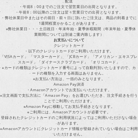
配送
・午前8：00までのご注文で翌営業日の出荷となります。
・午前8：00以降のご注文は翌々営業日での出荷となります。
・弊社休業日中またはその前日・前々日に頂いたご注文は、商品の到着までに
1週間程度かかることがあります。
※弊社休業日・・・土日祝日・年末年始・夏季休暇期間（年末年始・夏季休
業期間については別途ご案内致します）
お支払いについて
クレジットカード
・以下のクレジットカードがご利用いただけます。
「VISAカード」 「マスターカード」 「JCBカード」「アメリカン・エキスプレ
スカード」「ダイナースクラブカード」 「オリコカード」
※カードの種類はクレジットカード番号によって自動判別いたしますので、カ
ードの種類を入力する画面はありません。
※お支払い方法は、一括のみとなります。
Amazon Pay決済
・Amazonアカウントでお支払いいただけます。
※注文画面で支払方法に「Amazon Pay」をお選びいただき、注文手続きを行
ことでご利用いただけます。
※Amazon Payに移動してお支払手続きとなります。
※ご利用には、Amazonアカウントが必要です。
登録されたクレジットカードのご利用状況によってはご利用いただけない場合
があります。
※Amazonアカウントにクレジットカード情報が登録されていない場合はご利用
いただけません。