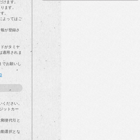
だけます。
なります。
です。
によってはご
情報が登録さ
カードがタミヤ
は適用されま
らまでお願いし
00
いください。
ジットカー
は郵便代引と
自動選択とな