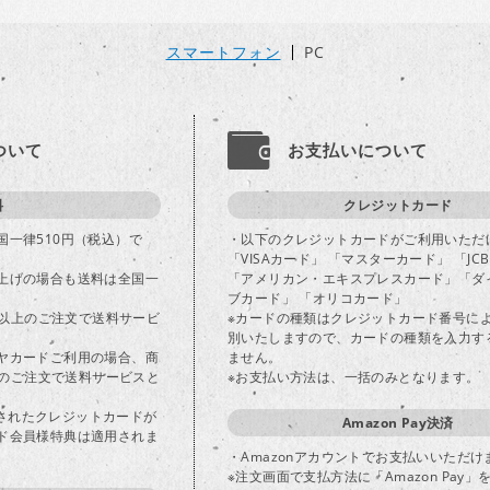
スマートフォン
PC
ついて
お支払いについて
料
クレジットカード
国一律510円（税込）で
・以下のクレジットカードがご利用いただ
「VISAカード」 「マスターカード」 「JC
上げの場合も送料は全国一
「アメリカン・エキスプレスカード」「ダ
ブカード」 「オリコカード」
込)以上のご注文で送料サービ
※カードの種類はクレジットカード番号に
別いたしますので、カードの種類を入力す
ヤカードご利用の場合、商
ません。
以上のご注文で送料サービスと
※お支払い方法は、一括のみとなります。
登録されたクレジットカードが
Amazon Pay決済
ド会員様特典は適用されま
・Amazonアカウントでお支払いいただけ
※注文画面で支払方法に「Amazon Pay