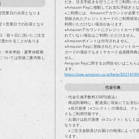
だき、注文手続きを行うことでご利用いた
送
※Amazon Payに移動してお支払手続きと
で翌営業日の出荷となりま
※ご利用には、Amazonアカウントが必要
登録されたクレジットカードのご利用状況
は翌々営業日での出荷となり
利用いただけない場合があります。
※Amazonアカウントにクレジットカード
日・前々日に頂いたご注文
れていない場合はご利用いただけません。
程度かかることがありま
※Amazonポイントは付与されません。
※Amazon Payに登録されたクレジット
日・年末年始・夏季休暇期
カードの場合でもタミヤカード会員様特典
については別途ご案内致し
せん。
Amazon Payに関するお問合せいはこち
ます。
https://pay.amazon.co.jp/help/2021619
代金引換
・代金引換手数料330円(税込）
・商品到着時に、配達員に現金にてお支払
※佐川急便（eコレクト）の場合は、クレ
ドもご利用可能です。
・お届けは佐川急便（eコレクト）もしく
なります。
※ご注文金額及びお届けの地域によって
ります。