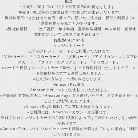
配送
・午前8：00までのご注文で翌営業日の出荷となります。
・午前8：00以降のご注文は翌々営業日での出荷となります。
・弊社休業日中またはその前日・前々日に頂いたご注文は、商品の到着までに
1週間程度かかることがあります。
※弊社休業日・・・土日祝日・年末年始・夏季休暇期間（年末年始・夏季休
業期間については別途ご案内致します）
お支払いについて
クレジットカード
・以下のクレジットカードがご利用いただけます。
「VISAカード」 「マスターカード」 「JCBカード」「アメリカン・エキスプレ
スカード」「ダイナースクラブカード」 「オリコカード」
※カードの種類はクレジットカード番号によって自動判別いたしますので、カ
ードの種類を入力する画面はありません。
※お支払い方法は、一括のみとなります。
Amazon Pay決済
・Amazonアカウントでお支払いいただけます。
※注文画面で支払方法に「Amazon Pay」をお選びいただき、注文手続きを行
ことでご利用いただけます。
※Amazon Payに移動してお支払手続きとなります。
※ご利用には、Amazonアカウントが必要です。
登録されたクレジットカードのご利用状況によってはご利用いただけない場合
があります。
※Amazonアカウントにクレジットカード情報が登録されていない場合はご利用
いただけません。