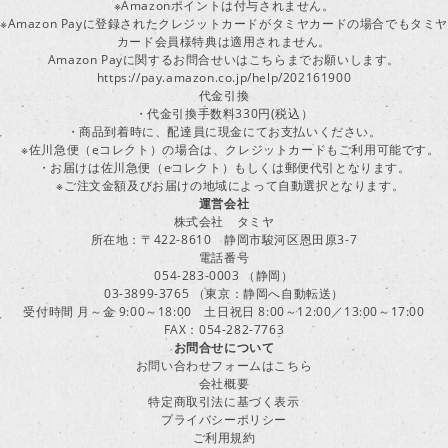
※Amazonポイントは付与されません。
※Amazon Payに登録されたクレジットカードがタミヤカードの場合でもタミヤ
カード会員様特典は適用されません。
Amazon Payに関するお問合せいはこちらまでお願いします。
https://pay.amazon.co.jp/help/202161900
代金引換
・代金引換手数料330円(税込）
・商品到着時に、配達員に現金にてお支払いください。
※佐川急便（eコレクト）の場合は、クレジットカードもご利用可能です。
・お届けは佐川急便（eコレクト）もしくは郵便代引となります。
※ご注文金額及びお届けの地域によって自動選択となります。
運営会社
株式会社 タミヤ
所在地：〒422-8610 静岡市駿河区恩田原3-7
電話番号
054-283-0003 （静岡）
03-3899-3765 （東京：静岡へ自動転送）
受付時間 月～金 9:00～18:00 土日祝日 8:00～12:00／13:00～17:00
FAX：054-282-7763
お問合せについて
お問い合わせフォームはこちら
会社概要
特定商取引法に基づく表示
プライバシーポリシー
ご利用規約