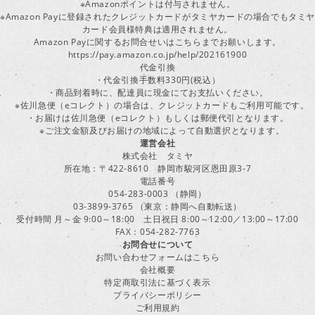
※Amazonポイントは付与されません。
※Amazon Payに登録されたクレジットカードがタミヤカードの場合でもタミヤ
カード会員様特典は適用されません。
Amazon Payに関するお問合せいはこちらまでお願いします。
https://pay.amazon.co.jp/help/202161900
代金引換
・代金引換手数料330円(税込）
・商品到着時に、配達員に現金にてお支払いください。
※佐川急便（eコレクト）の場合は、クレジットカードもご利用可能です。
・お届けは佐川急便（eコレクト）もしくは郵便代引となります。
※ご注文金額及びお届けの地域によって自動選択となります。
運営会社
株式会社 タミヤ
所在地：〒422-8610 静岡市駿河区恩田原3-7
電話番号
054-283-0003 （静岡）
03-3899-3765 （東京：静岡へ自動転送）
受付時間 月～金 9:00～18:00 土日祝日 8:00～12:00／13:00～17:00
FAX：054-282-7763
お問合せについて
お問い合わせフォームはこちら
会社概要
特定商取引法に基づく表示
プライバシーポリシー
ご利用規約