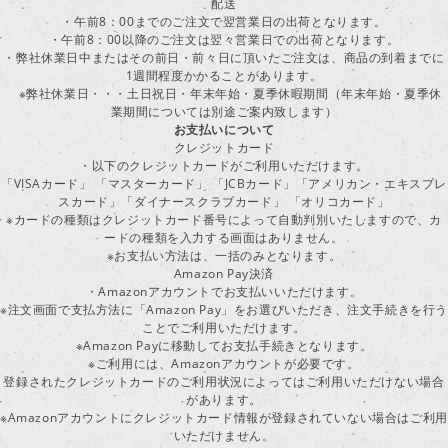
配送
・午前8：00までのご注文で翌営業日の出荷となります。
・午前8：00以降のご注文は翌々営業日での出荷となります。
・弊社休業日中またはその前日・前々日に頂いたご注文は、商品の到着までに
1週間程度かかることがあります。
※弊社休業日・・・土日祝日・年末年始・夏季休暇期間（年末年始・夏季休
業期間については別途ご案内致します）
お支払いについて
クレジットカード
・以下のクレジットカードがご利用いただけます。
「VISAカード」 「マスターカード」 「JCBカード」「アメリカン・エキスプレ
スカード」「ダイナースクラブカード」 「オリコカード」
※カードの種類はクレジットカード番号によって自動判別いたしますので、カ
ードの種類を入力する画面はありません。
※お支払い方法は、一括のみとなります。
Amazon Pay決済
・Amazonアカウントでお支払いいただけます。
※注文画面で支払方法に「Amazon Pay」をお選びいただき、注文手続きを行
ことでご利用いただけます。
※Amazon Payに移動してお支払手続きとなります。
※ご利用には、Amazonアカウントが必要です。
登録されたクレジットカードのご利用状況によってはご利用いただけない場合
があります。
※Amazonアカウントにクレジットカード情報が登録されていない場合はご利用
いただけません。