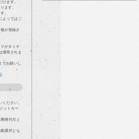
だけます。
なります。
です。
によってはご
情報が登録さ
カードがタミヤ
は適用されま
らまでお願いし
00
いください。
ジットカー
は郵便代引と
自動選択とな