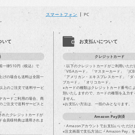
スマートフォン
PC
ついて
お支払いについて
料
クレジットカード
国一律510円（税込）で
・以下のクレジットカードがご利用いただ
「VISAカード」 「マスターカード」 「JC
上げの場合も送料は全国一
「アメリカン・エキスプレスカード」「ダ
ブカード」 「オリコカード」
込)以上のご注文で送料サービ
※カードの種類はクレジットカード番号に
別いたしますので、カードの種類を入力す
ヤカードご利用の場合、商
ません。
以上のご注文で送料サービスと
※お支払い方法は、一括のみとなります。
登録されたクレジットカードが
Amazon Pay決済
ド会員様特典は適用されま
・Amazonアカウントでお支払いいただけ
※注文画面で支払方法に「Amazon Pay