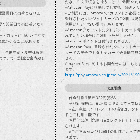
だき、注文手続きを行うことでご利用いた
送
※Amazon Payに移動してお支払手続きと
で翌営業日の出荷となりま
※ご利用には、Amazonアカウントが必要
登録されたクレジットカードのご利用状況
は翌々営業日での出荷となり
利用いただけない場合があります。
※Amazonアカウントにクレジットカード
日・前々日に頂いたご注文
れていない場合はご利用いただけません。
程度かかることがありま
※Amazonポイントは付与されません。
※Amazon Payに登録されたクレジット
日・年末年始・夏季休暇期
カードの場合でもタミヤカード会員様特典
については別途ご案内致し
せん。
Amazon Payに関するお問合せいはこち
ます。
https://pay.amazon.co.jp/help/2021619
代金引換
・代金引換手数料330円(税込）
・商品到着時に、配達員に現金にてお支払
※佐川急便（eコレクト）の場合は、クレ
ドもご利用可能です。
・お届けは佐川急便（eコレクト）もしく
なります。
※ご注文金額及びお届けの地域によって
ります。