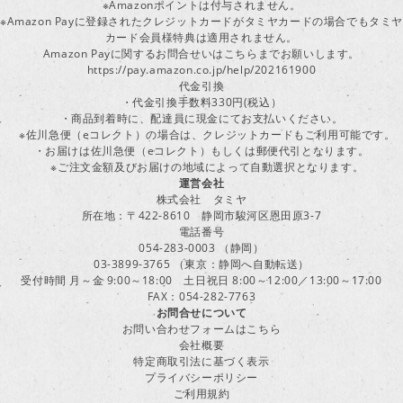
※Amazonポイントは付与されません。
※Amazon Payに登録されたクレジットカードがタミヤカードの場合でもタミヤ
カード会員様特典は適用されません。
Amazon Payに関するお問合せいはこちらまでお願いします。
https://pay.amazon.co.jp/help/202161900
代金引換
・代金引換手数料330円(税込）
・商品到着時に、配達員に現金にてお支払いください。
※佐川急便（eコレクト）の場合は、クレジットカードもご利用可能です。
・お届けは佐川急便（eコレクト）もしくは郵便代引となります。
※ご注文金額及びお届けの地域によって自動選択となります。
運営会社
株式会社 タミヤ
所在地：〒422-8610 静岡市駿河区恩田原3-7
電話番号
054-283-0003 （静岡）
03-3899-3765 （東京：静岡へ自動転送）
受付時間 月～金 9:00～18:00 土日祝日 8:00～12:00／13:00～17:00
FAX：054-282-7763
お問合せについて
お問い合わせフォームはこちら
会社概要
特定商取引法に基づく表示
プライバシーポリシー
ご利用規約