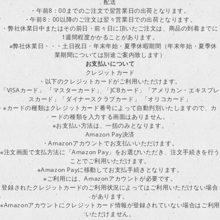
配送
・午前8：00までのご注文で翌営業日の出荷となります。
・午前8：00以降のご注文は翌々営業日での出荷となります。
・弊社休業日中またはその前日・前々日に頂いたご注文は、商品の到着までに
1週間程度かかることがあります。
※弊社休業日・・・土日祝日・年末年始・夏季休暇期間（年末年始・夏季休
業期間については別途ご案内致します）
お支払いについて
クレジットカード
・以下のクレジットカードがご利用いただけます。
「VISAカード」 「マスターカード」 「JCBカード」「アメリカン・エキスプレ
スカード」「ダイナースクラブカード」 「オリコカード」
※カードの種類はクレジットカード番号によって自動判別いたしますので、カ
ードの種類を入力する画面はありません。
※お支払い方法は、一括のみとなります。
Amazon Pay決済
・Amazonアカウントでお支払いいただけます。
※注文画面で支払方法に「Amazon Pay」をお選びいただき、注文手続きを行
ことでご利用いただけます。
※Amazon Payに移動してお支払手続きとなります。
※ご利用には、Amazonアカウントが必要です。
登録されたクレジットカードのご利用状況によってはご利用いただけない場合
があります。
※Amazonアカウントにクレジットカード情報が登録されていない場合はご利用
いただけません。