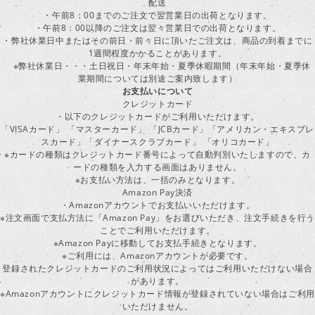
配送
・午前8：00までのご注文で翌営業日の出荷となります。
・午前8：00以降のご注文は翌々営業日での出荷となります。
・弊社休業日中またはその前日・前々日に頂いたご注文は、商品の到着までに
1週間程度かかることがあります。
※弊社休業日・・・土日祝日・年末年始・夏季休暇期間（年末年始・夏季休
業期間については別途ご案内致します）
お支払いについて
クレジットカード
・以下のクレジットカードがご利用いただけます。
「VISAカード」 「マスターカード」 「JCBカード」「アメリカン・エキスプレ
スカード」「ダイナースクラブカード」 「オリコカード」
※カードの種類はクレジットカード番号によって自動判別いたしますので、カ
ードの種類を入力する画面はありません。
※お支払い方法は、一括のみとなります。
Amazon Pay決済
・Amazonアカウントでお支払いいただけます。
※注文画面で支払方法に「Amazon Pay」をお選びいただき、注文手続きを行
ことでご利用いただけます。
※Amazon Payに移動してお支払手続きとなります。
※ご利用には、Amazonアカウントが必要です。
登録されたクレジットカードのご利用状況によってはご利用いただけない場合
があります。
※Amazonアカウントにクレジットカード情報が登録されていない場合はご利用
いただけません。