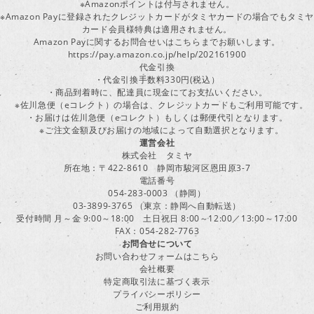
※Amazonポイントは付与されません。
※Amazon Payに登録されたクレジットカードがタミヤカードの場合でもタミヤ
カード会員様特典は適用されません。
Amazon Payに関するお問合せいはこちらまでお願いします。
https://pay.amazon.co.jp/help/202161900
代金引換
・代金引換手数料330円(税込）
・商品到着時に、配達員に現金にてお支払いください。
※佐川急便（eコレクト）の場合は、クレジットカードもご利用可能です。
・お届けは佐川急便（eコレクト）もしくは郵便代引となります。
※ご注文金額及びお届けの地域によって自動選択となります。
運営会社
株式会社 タミヤ
所在地：〒422-8610 静岡市駿河区恩田原3-7
電話番号
054-283-0003 （静岡）
03-3899-3765 （東京：静岡へ自動転送）
受付時間 月～金 9:00～18:00 土日祝日 8:00～12:00／13:00～17:00
FAX：054-282-7763
お問合せについて
お問い合わせフォームはこちら
会社概要
特定商取引法に基づく表示
プライバシーポリシー
ご利用規約