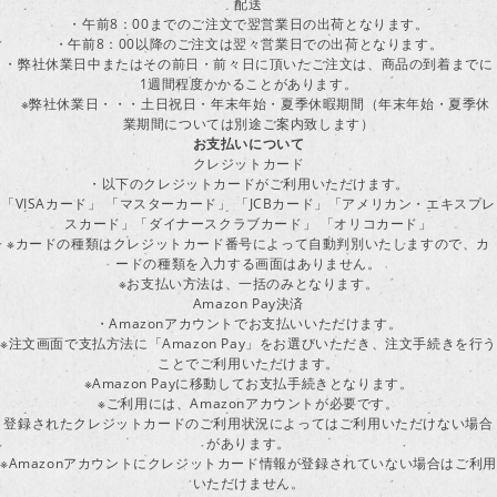
配送
・午前8：00までのご注文で翌営業日の出荷となります。
・午前8：00以降のご注文は翌々営業日での出荷となります。
・弊社休業日中またはその前日・前々日に頂いたご注文は、商品の到着までに
1週間程度かかることがあります。
※弊社休業日・・・土日祝日・年末年始・夏季休暇期間（年末年始・夏季休
業期間については別途ご案内致します）
お支払いについて
クレジットカード
・以下のクレジットカードがご利用いただけます。
「VISAカード」 「マスターカード」 「JCBカード」「アメリカン・エキスプレ
スカード」「ダイナースクラブカード」 「オリコカード」
※カードの種類はクレジットカード番号によって自動判別いたしますので、カ
ードの種類を入力する画面はありません。
※お支払い方法は、一括のみとなります。
Amazon Pay決済
・Amazonアカウントでお支払いいただけます。
※注文画面で支払方法に「Amazon Pay」をお選びいただき、注文手続きを行
ことでご利用いただけます。
※Amazon Payに移動してお支払手続きとなります。
※ご利用には、Amazonアカウントが必要です。
登録されたクレジットカードのご利用状況によってはご利用いただけない場合
があります。
※Amazonアカウントにクレジットカード情報が登録されていない場合はご利用
いただけません。