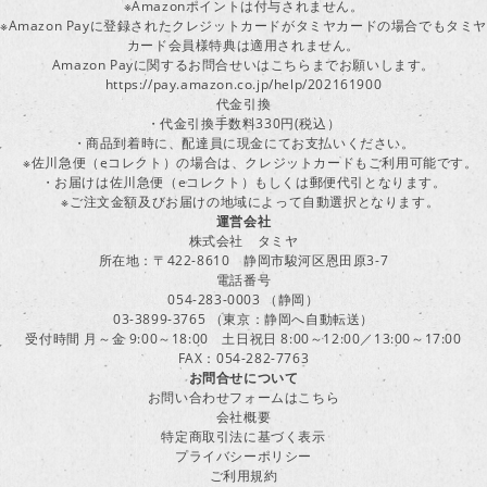
※Amazonポイントは付与されません。
※Amazon Payに登録されたクレジットカードがタミヤカードの場合でもタミヤ
カード会員様特典は適用されません。
Amazon Payに関するお問合せいはこちらまでお願いします。
https://pay.amazon.co.jp/help/202161900
代金引換
・代金引換手数料330円(税込）
・商品到着時に、配達員に現金にてお支払いください。
※佐川急便（eコレクト）の場合は、クレジットカードもご利用可能です。
・お届けは佐川急便（eコレクト）もしくは郵便代引となります。
※ご注文金額及びお届けの地域によって自動選択となります。
運営会社
株式会社 タミヤ
所在地：〒422-8610 静岡市駿河区恩田原3-7
電話番号
054-283-0003 （静岡）
03-3899-3765 （東京：静岡へ自動転送）
受付時間 月～金 9:00～18:00 土日祝日 8:00～12:00／13:00～17:00
FAX：054-282-7763
お問合せについて
お問い合わせフォームはこちら
会社概要
特定商取引法に基づく表示
プライバシーポリシー
ご利用規約