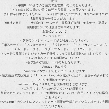
配送
・午前8：00までのご注文で翌営業日の出荷となります。
・午前8：00以降のご注文は翌々営業日での出荷となります。
・弊社休業日中またはその前日・前々日に頂いたご注文は、商品の到着までに
1週間程度かかることがあります。
※弊社休業日・・・土日祝日・年末年始・夏季休暇期間（年末年始・夏季休
業期間については別途ご案内致します）
お支払いについて
クレジットカード
・以下のクレジットカードがご利用いただけます。
「VISAカード」 「マスターカード」 「JCBカード」「アメリカン・エキスプレ
スカード」「ダイナースクラブカード」 「オリコカード」
※カードの種類はクレジットカード番号によって自動判別いたしますので、カ
ードの種類を入力する画面はありません。
※お支払い方法は、一括のみとなります。
Amazon Pay決済
・Amazonアカウントでお支払いいただけます。
※注文画面で支払方法に「Amazon Pay」をお選びいただき、注文手続きを行
ことでご利用いただけます。
※Amazon Payに移動してお支払手続きとなります。
※ご利用には、Amazonアカウントが必要です。
登録されたクレジットカードのご利用状況によってはご利用いただけない場合
があります。
※Amazonアカウントにクレジットカード情報が登録されていない場合はご利用
いただけません。