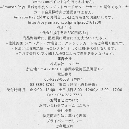
※Amazonポイントは付与されません。
※Amazon Payに登録されたクレジットカードがタミヤカードの場合でもタミヤ
カード会員様特典は適用されません。
Amazon Payに関するお問合せいはこちらまでお願いします。
https://pay.amazon.co.jp/help/202161900
代金引換
・代金引換手数料330円(税込）
・商品到着時に、配達員に現金にてお支払いください。
※佐川急便（eコレクト）の場合は、クレジットカードもご利用可能です。
・お届けは佐川急便（eコレクト）もしくは郵便代引となります。
※ご注文金額及びお届けの地域によって自動選択となります。
運営会社
株式会社 タミヤ
所在地：〒422-8610 静岡市駿河区恩田原3-7
電話番号
054-283-0003 （静岡）
03-3899-3765 （東京：静岡へ自動転送）
受付時間 月～金 9:00～18:00 土日祝日 8:00～12:00／13:00～17:00
FAX：054-282-7763
お問合せについて
お問い合わせフォームはこちら
会社概要
特定商取引法に基づく表示
プライバシーポリシー
ご利用規約