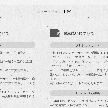
スマートフォン
PC
ついて
お支払いについて
料
クレジットカード
国一律510円（税込）で
・以下のクレジットカードがご利用いただ
「VISAカード」 「マスターカード」 「JC
上げの場合も送料は全国一
「アメリカン・エキスプレスカード」「ダ
ブカード」 「オリコカード」
込)以上のご注文で送料サービ
※カードの種類はクレジットカード番号に
別いたしますので、カードの種類を入力す
ヤカードご利用の場合、商
ません。
以上のご注文で送料サービスと
※お支払い方法は、一括のみとなります。
登録されたクレジットカードが
Amazon Pay決済
ド会員様特典は適用されま
・Amazonアカウントでお支払いいただけ
※注文画面で支払方法に「Amazon Pay