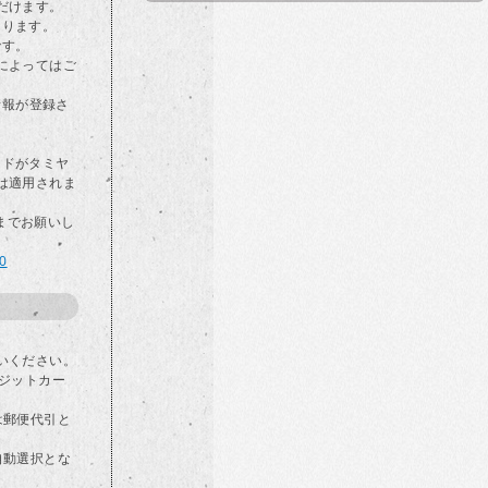
だけます。
なります。
です。
によってはご
情報が登録さ
カードがタミヤ
は適用されま
らまでお願いし
00
いください。
ジットカー
は郵便代引と
自動選択とな