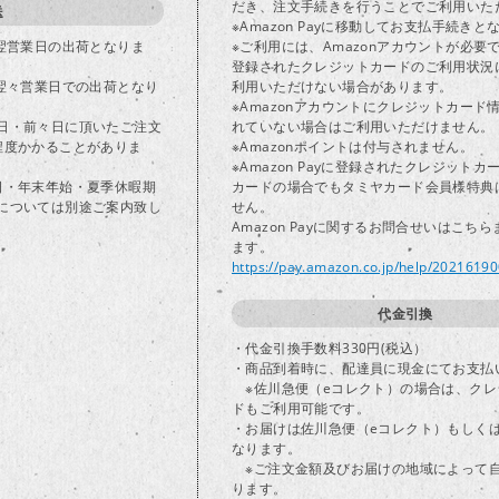
だき、注文手続きを行うことでご利用いた
送
※Amazon Payに移動してお支払手続きと
で翌営業日の出荷となりま
※ご利用には、Amazonアカウントが必要
登録されたクレジットカードのご利用状況
は翌々営業日での出荷となり
利用いただけない場合があります。
※Amazonアカウントにクレジットカード
日・前々日に頂いたご注文
れていない場合はご利用いただけません。
程度かかることがありま
※Amazonポイントは付与されません。
※Amazon Payに登録されたクレジット
日・年末年始・夏季休暇期
カードの場合でもタミヤカード会員様特典
については別途ご案内致し
せん。
Amazon Payに関するお問合せいはこち
ます。
https://pay.amazon.co.jp/help/2021619
代金引換
・代金引換手数料330円(税込）
・商品到着時に、配達員に現金にてお支払
※佐川急便（eコレクト）の場合は、クレ
ドもご利用可能です。
・お届けは佐川急便（eコレクト）もしく
なります。
※ご注文金額及びお届けの地域によって
ります。