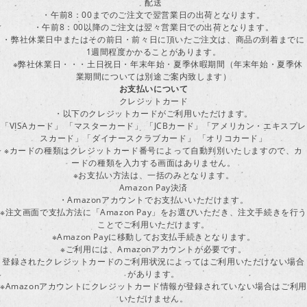
配送
・午前8：00までのご注文で翌営業日の出荷となります。
・午前8：00以降のご注文は翌々営業日での出荷となります。
・弊社休業日中またはその前日・前々日に頂いたご注文は、商品の到着までに
1週間程度かかることがあります。
※弊社休業日・・・土日祝日・年末年始・夏季休暇期間（年末年始・夏季休
業期間については別途ご案内致します）
お支払いについて
クレジットカード
・以下のクレジットカードがご利用いただけます。
「VISAカード」 「マスターカード」 「JCBカード」「アメリカン・エキスプレ
スカード」「ダイナースクラブカード」 「オリコカード」
※カードの種類はクレジットカード番号によって自動判別いたしますので、カ
ードの種類を入力する画面はありません。
※お支払い方法は、一括のみとなります。
Amazon Pay決済
・Amazonアカウントでお支払いいただけます。
※注文画面で支払方法に「Amazon Pay」をお選びいただき、注文手続きを行
ことでご利用いただけます。
※Amazon Payに移動してお支払手続きとなります。
※ご利用には、Amazonアカウントが必要です。
登録されたクレジットカードのご利用状況によってはご利用いただけない場合
があります。
※Amazonアカウントにクレジットカード情報が登録されていない場合はご利用
いただけません。