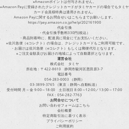
※Amazonポイントは付与されません。
※Amazon Payに登録されたクレジットカードがタミヤカードの場合でもタミヤ
カード会員様特典は適用されません。
Amazon Payに関するお問合せいはこちらまでお願いします。
https://pay.amazon.co.jp/help/202161900
代金引換
・代金引換手数料330円(税込）
・商品到着時に、配達員に現金にてお支払いください。
※佐川急便（eコレクト）の場合は、クレジットカードもご利用可能です。
・お届けは佐川急便（eコレクト）もしくは郵便代引となります。
※ご注文金額及びお届けの地域によって自動選択となります。
運営会社
株式会社 タミヤ
所在地：〒422-8610 静岡市駿河区恩田原3-7
電話番号
054-283-0003 （静岡）
03-3899-3765 （東京：静岡へ自動転送）
受付時間 月～金 9:00～18:00 土日祝日 8:00～12:00／13:00～17:00
FAX：054-282-7763
お問合せについて
お問い合わせフォームはこちら
会社概要
特定商取引法に基づく表示
プライバシーポリシー
ご利用規約