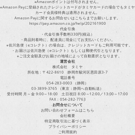
※Amazonポイントは付与されません。
※Amazon Payに登録されたクレジットカードがタミヤカードの場合でもタミヤ
カード会員様特典は適用されません。
Amazon Payに関するお問合せいはこちらまでお願いします。
https://pay.amazon.co.jp/help/202161900
代金引換
・代金引換手数料330円(税込）
・商品到着時に、配達員に現金にてお支払いください。
※佐川急便（eコレクト）の場合は、クレジットカードもご利用可能です。
・お届けは佐川急便（eコレクト）もしくは郵便代引となります。
※ご注文金額及びお届けの地域によって自動選択となります。
運営会社
株式会社 タミヤ
所在地：〒422-8610 静岡市駿河区恩田原3-7
電話番号
054-283-0003 （静岡）
03-3899-3765 （東京：静岡へ自動転送）
受付時間 月～金 9:00～18:00 土日祝日 8:00～12:00／13:00～17:00
FAX：054-282-7763
お問合せについて
お問い合わせフォームはこちら
会社概要
特定商取引法に基づく表示
プライバシーポリシー
ご利用規約