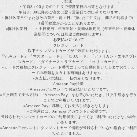
配送
・午前8：00までのご注文で翌営業日の出荷となります。
・午前8：00以降のご注文は翌々営業日での出荷となります。
・弊社休業日中またはその前日・前々日に頂いたご注文は、商品の到着までに
1週間程度かかることがあります。
※弊社休業日・・・土日祝日・年末年始・夏季休暇期間（年末年始・夏季休
業期間については別途ご案内致します）
お支払いについて
クレジットカード
・以下のクレジットカードがご利用いただけます。
「VISAカード」 「マスターカード」 「JCBカード」「アメリカン・エキスプレ
スカード」「ダイナースクラブカード」 「オリコカード」
※カードの種類はクレジットカード番号によって自動判別いたしますので、カ
ードの種類を入力する画面はありません。
※お支払い方法は、一括のみとなります。
Amazon Pay決済
・Amazonアカウントでお支払いいただけます。
※注文画面で支払方法に「Amazon Pay」をお選びいただき、注文手続きを行
ことでご利用いただけます。
※Amazon Payに移動してお支払手続きとなります。
※ご利用には、Amazonアカウントが必要です。
登録されたクレジットカードのご利用状況によってはご利用いただけない場合
があります。
※Amazonアカウントにクレジットカード情報が登録されていない場合はご利用
いただけません。