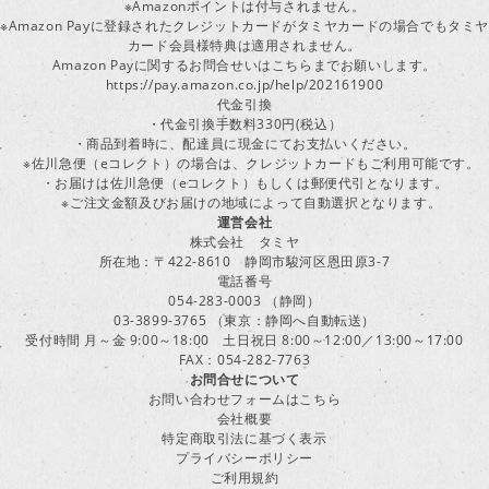
※Amazonポイントは付与されません。
※Amazon Payに登録されたクレジットカードがタミヤカードの場合でもタミヤ
カード会員様特典は適用されません。
Amazon Payに関するお問合せいはこちらまでお願いします。
https://pay.amazon.co.jp/help/202161900
代金引換
・代金引換手数料330円(税込）
・商品到着時に、配達員に現金にてお支払いください。
※佐川急便（eコレクト）の場合は、クレジットカードもご利用可能です。
・お届けは佐川急便（eコレクト）もしくは郵便代引となります。
※ご注文金額及びお届けの地域によって自動選択となります。
運営会社
株式会社 タミヤ
所在地：〒422-8610 静岡市駿河区恩田原3-7
電話番号
054-283-0003 （静岡）
03-3899-3765 （東京：静岡へ自動転送）
受付時間 月～金 9:00～18:00 土日祝日 8:00～12:00／13:00～17:00
FAX：054-282-7763
お問合せについて
お問い合わせフォームはこちら
会社概要
特定商取引法に基づく表示
プライバシーポリシー
ご利用規約