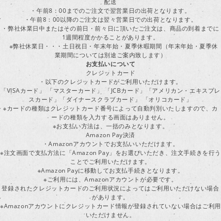
配送
・午前8：00までのご注文で翌営業日の出荷となります。
・午前8：00以降のご注文は翌々営業日での出荷となります。
・弊社休業日中またはその前日・前々日に頂いたご注文は、商品の到着までに
1週間程度かかることがあります。
※弊社休業日・・・土日祝日・年末年始・夏季休暇期間（年末年始・夏季休
業期間については別途ご案内致します）
お支払いについて
クレジットカード
・以下のクレジットカードがご利用いただけます。
「VISAカード」 「マスターカード」 「JCBカード」「アメリカン・エキスプレ
スカード」「ダイナースクラブカード」 「オリコカード」
※カードの種類はクレジットカード番号によって自動判別いたしますので、カ
ードの種類を入力する画面はありません。
※お支払い方法は、一括のみとなります。
Amazon Pay決済
・Amazonアカウントでお支払いいただけます。
※注文画面で支払方法に「Amazon Pay」をお選びいただき、注文手続きを行
ことでご利用いただけます。
※Amazon Payに移動してお支払手続きとなります。
※ご利用には、Amazonアカウントが必要です。
登録されたクレジットカードのご利用状況によってはご利用いただけない場合
があります。
※Amazonアカウントにクレジットカード情報が登録されていない場合はご利用
いただけません。