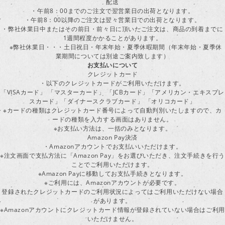
配送
・午前8：00までのご注文で翌営業日の出荷となります。
・午前8：00以降のご注文は翌々営業日での出荷となります。
・弊社休業日中またはその前日・前々日に頂いたご注文は、商品の到着までに
1週間程度かかることがあります。
※弊社休業日・・・土日祝日・年末年始・夏季休暇期間（年末年始・夏季休
業期間については別途ご案内致します）
お支払いについて
クレジットカード
・以下のクレジットカードがご利用いただけます。
「VISAカード」 「マスターカード」 「JCBカード」「アメリカン・エキスプレ
スカード」「ダイナースクラブカード」 「オリコカード」
※カードの種類はクレジットカード番号によって自動判別いたしますので、カ
ードの種類を入力する画面はありません。
※お支払い方法は、一括のみとなります。
Amazon Pay決済
・Amazonアカウントでお支払いいただけます。
※注文画面で支払方法に「Amazon Pay」をお選びいただき、注文手続きを行
ことでご利用いただけます。
※Amazon Payに移動してお支払手続きとなります。
※ご利用には、Amazonアカウントが必要です。
登録されたクレジットカードのご利用状況によってはご利用いただけない場合
があります。
※Amazonアカウントにクレジットカード情報が登録されていない場合はご利用
いただけません。