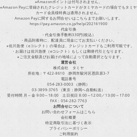
※Amazonポイントは付与されません。
※Amazon Payに登録されたクレジットカードがタミヤカードの場合でもタミヤ
カード会員様特典は適用されません。
Amazon Payに関するお問合せいはこちらまでお願いします。
https://pay.amazon.co.jp/help/202161900
代金引換
・代金引換手数料330円(税込）
・商品到着時に、配達員に現金にてお支払いください。
※佐川急便（eコレクト）の場合は、クレジットカードもご利用可能です。
・お届けは佐川急便（eコレクト）もしくは郵便代引となります。
※ご注文金額及びお届けの地域によって自動選択となります。
運営会社
株式会社 タミヤ
所在地：〒422-8610 静岡市駿河区恩田原3-7
電話番号
054-283-0003 （静岡）
03-3899-3765 （東京：静岡へ自動転送）
受付時間 月～金 9:00～18:00 土日祝日 8:00～12:00／13:00～17:00
FAX：054-282-7763
お問合せについて
お問い合わせフォームはこちら
会社概要
特定商取引法に基づく表示
プライバシーポリシー
ご利用規約