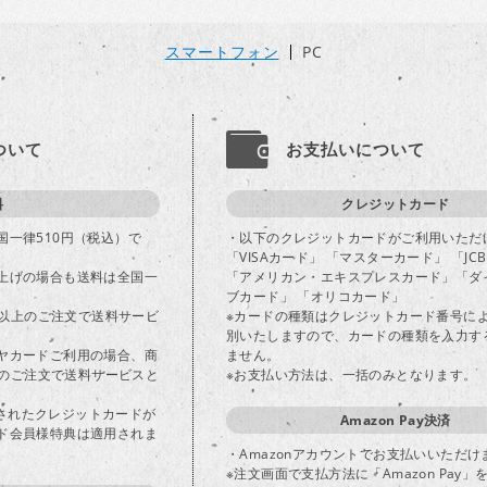
スマートフォン
PC
ついて
お支払いについて
料
クレジットカード
国一律510円（税込）で
・以下のクレジットカードがご利用いただ
「VISAカード」 「マスターカード」 「JC
上げの場合も送料は全国一
「アメリカン・エキスプレスカード」「ダ
ブカード」 「オリコカード」
込)以上のご注文で送料サービ
※カードの種類はクレジットカード番号に
別いたしますので、カードの種類を入力す
ヤカードご利用の場合、商
ません。
以上のご注文で送料サービスと
※お支払い方法は、一括のみとなります。
登録されたクレジットカードが
Amazon Pay決済
ド会員様特典は適用されま
・Amazonアカウントでお支払いいただけ
※注文画面で支払方法に「Amazon Pay