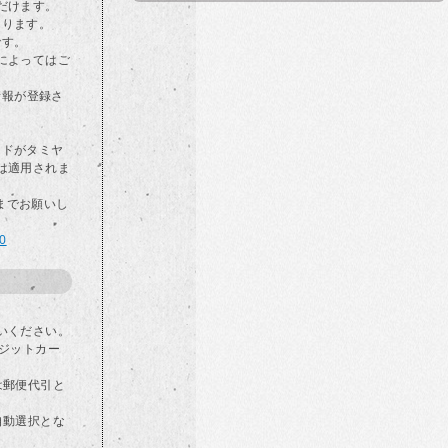
だけます。
なります。
です。
によってはご
情報が登録さ
カードがタミヤ
は適用されま
らまでお願いし
00
いください。
ジットカー
は郵便代引と
自動選択とな