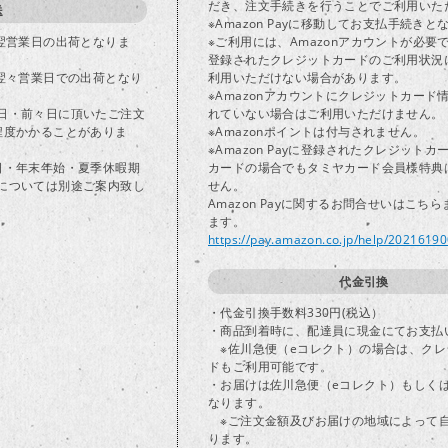
だき、注文手続きを行うことでご利用いた
送
※Amazon Payに移動してお支払手続きと
で翌営業日の出荷となりま
※ご利用には、Amazonアカウントが必要
登録されたクレジットカードのご利用状況
は翌々営業日での出荷となり
利用いただけない場合があります。
※Amazonアカウントにクレジットカード
日・前々日に頂いたご注文
れていない場合はご利用いただけません。
程度かかることがありま
※Amazonポイントは付与されません。
※Amazon Payに登録されたクレジット
日・年末年始・夏季休暇期
カードの場合でもタミヤカード会員様特典
については別途ご案内致し
せん。
Amazon Payに関するお問合せいはこち
ます。
https://pay.amazon.co.jp/help/2021619
代金引換
・代金引換手数料330円(税込）
・商品到着時に、配達員に現金にてお支払
※佐川急便（eコレクト）の場合は、クレ
ドもご利用可能です。
・お届けは佐川急便（eコレクト）もしく
なります。
※ご注文金額及びお届けの地域によって
ります。