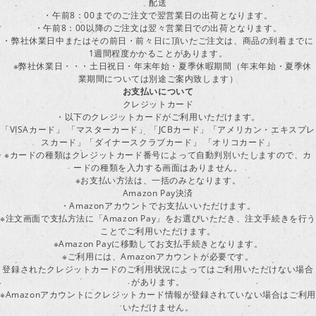
配送
・午前8：00までのご注文で翌営業日の出荷となります。
・午前8：00以降のご注文は翌々営業日での出荷となります。
・弊社休業日中またはその前日・前々日に頂いたご注文は、商品の到着までに
1週間程度かかることがあります。
※弊社休業日・・・土日祝日・年末年始・夏季休暇期間（年末年始・夏季休
業期間については別途ご案内致します）
お支払いについて
クレジットカード
・以下のクレジットカードがご利用いただけます。
「VISAカード」 「マスターカード」 「JCBカード」「アメリカン・エキスプレ
スカード」「ダイナースクラブカード」 「オリコカード」
※カードの種類はクレジットカード番号によって自動判別いたしますので、カ
ードの種類を入力する画面はありません。
※お支払い方法は、一括のみとなります。
Amazon Pay決済
・Amazonアカウントでお支払いいただけます。
※注文画面で支払方法に「Amazon Pay」をお選びいただき、注文手続きを行
ことでご利用いただけます。
※Amazon Payに移動してお支払手続きとなります。
※ご利用には、Amazonアカウントが必要です。
登録されたクレジットカードのご利用状況によってはご利用いただけない場合
があります。
※Amazonアカウントにクレジットカード情報が登録されていない場合はご利用
いただけません。