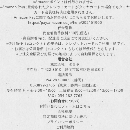
※Amazonポイントは付与されません。
※Amazon Payに登録されたクレジットカードがタミヤカードの場合でもタミヤ
カード会員様特典は適用されません。
Amazon Payに関するお問合せいはこちらまでお願いします。
https://pay.amazon.co.jp/help/202161900
代金引換
・代金引換手数料330円(税込）
・商品到着時に、配達員に現金にてお支払いください。
※佐川急便（eコレクト）の場合は、クレジットカードもご利用可能です。
・お届けは佐川急便（eコレクト）もしくは郵便代引となります。
※ご注文金額及びお届けの地域によって自動選択となります。
運営会社
株式会社 タミヤ
所在地：〒422-8610 静岡市駿河区恩田原3-7
電話番号
054-283-0003 （静岡）
03-3899-3765 （東京：静岡へ自動転送）
受付時間 月～金 9:00～18:00 土日祝日 8:00～12:00／13:00～17:00
FAX：054-282-7763
お問合せについて
お問い合わせフォームはこちら
会社概要
特定商取引法に基づく表示
プライバシーポリシー
ご利用規約