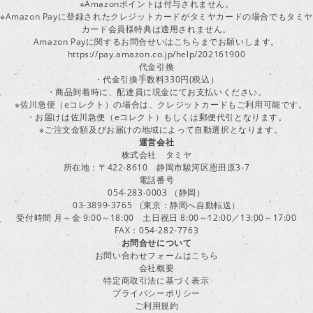
※Amazonポイントは付与されません。
※Amazon Payに登録されたクレジットカードがタミヤカードの場合でもタミヤ
カード会員様特典は適用されません。
Amazon Payに関するお問合せいはこちらまでお願いします。
https://pay.amazon.co.jp/help/202161900
代金引換
・代金引換手数料330円(税込）
・商品到着時に、配達員に現金にてお支払いください。
※佐川急便（eコレクト）の場合は、クレジットカードもご利用可能です。
・お届けは佐川急便（eコレクト）もしくは郵便代引となります。
※ご注文金額及びお届けの地域によって自動選択となります。
運営会社
株式会社 タミヤ
所在地：〒422-8610 静岡市駿河区恩田原3-7
電話番号
054-283-0003 （静岡）
03-3899-3765 （東京：静岡へ自動転送）
受付時間 月～金 9:00～18:00 土日祝日 8:00～12:00／13:00～17:00
FAX：054-282-7763
お問合せについて
お問い合わせフォームはこちら
会社概要
特定商取引法に基づく表示
プライバシーポリシー
ご利用規約