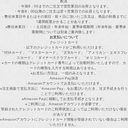
配送
・午前8：00までのご注文で翌営業日の出荷となります。
・午前8：00以降のご注文は翌々営業日での出荷となります。
・弊社休業日中またはその前日・前々日に頂いたご注文は、商品の到着までに
1週間程度かかることがあります。
※弊社休業日・・・土日祝日・年末年始・夏季休暇期間（年末年始・夏季休
業期間については別途ご案内致します）
お支払いについて
クレジットカード
・以下のクレジットカードがご利用いただけます。
「VISAカード」 「マスターカード」 「JCBカード」「アメリカン・エキスプレ
スカード」「ダイナースクラブカード」 「オリコカード」
※カードの種類はクレジットカード番号によって自動判別いたしますので、カ
ードの種類を入力する画面はありません。
※お支払い方法は、一括のみとなります。
Amazon Pay決済
・Amazonアカウントでお支払いいただけます。
※注文画面で支払方法に「Amazon Pay」をお選びいただき、注文手続きを行
ことでご利用いただけます。
※Amazon Payに移動してお支払手続きとなります。
※ご利用には、Amazonアカウントが必要です。
登録されたクレジットカードのご利用状況によってはご利用いただけない場合
があります。
※Amazonアカウントにクレジットカード情報が登録されていない場合はご利用
いただけません。