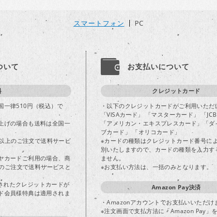
スマートフォン
PC
ついて
お支払いについて
料
クレジットカード
国一律510円（税込）で
・以下のクレジットカードがご利用いただ
「VISAカード」 「マスターカード」 「JC
上げの場合も送料は全国一
「アメリカン・エキスプレスカード」「ダ
ブカード」 「オリコカード」
込)以上のご注文で送料サービ
※カードの種類はクレジットカード番号に
別いたしますので、カードの種類を入力す
ヤカードご利用の場合、商
ません。
以上のご注文で送料サービスと
※お支払い方法は、一括のみとなります。
登録されたクレジットカードが
Amazon Pay決済
ド会員様特典は適用されま
・Amazonアカウントでお支払いいただけ
※注文画面で支払方法に「Amazon Pay