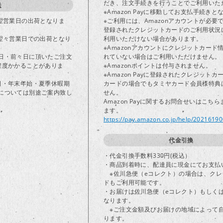
だき、注文手続きを行うことでご利用いた
送
※Amazon Payに移動してお支払手続きと
で翌営業日の出荷となりま
※ご利用には、Amazonアカウントが必要
登録されたクレジットカードのご利用状況
は翌々営業日での出荷となり
利用いただけない場合があります。
※Amazonアカウントにクレジットカード
日・前々日に頂いたご注文
れていない場合はご利用いただけません。
程度かかることがありま
※Amazonポイントは付与されません。
※Amazon Payに登録されたクレジット
日・年末年始・夏季休暇期
カードの場合でもタミヤカード会員様特典
については別途ご案内致し
せん。
Amazon Payに関するお問合せいはこち
ます。
https://pay.amazon.co.jp/help/2021619
代金引換
・代金引換手数料330円(税込）
・商品到着時に、配達員に現金にてお支払
※佐川急便（eコレクト）の場合は、クレ
ドもご利用可能です。
・お届けは佐川急便（eコレクト）もしく
なります。
※ご注文金額及びお届けの地域によって
ります。