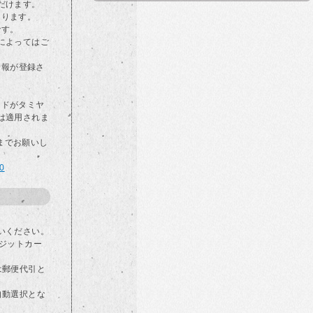
だけます。
なります。
です。
によってはご
情報が登録さ
カードがタミヤ
は適用されま
らまでお願いし
00
いください。
ジットカー
は郵便代引と
自動選択とな