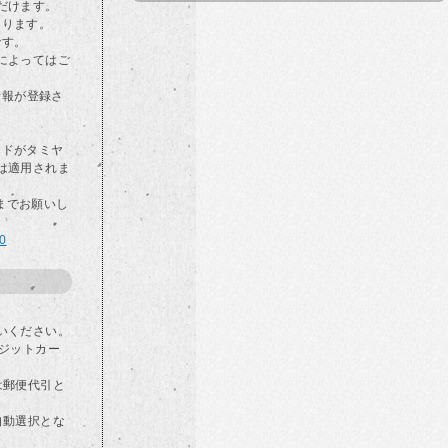
だけます。
なります。
です。
によってはご
情報が登録さ
カードがタミヤ
は適用されま
らまでお願いし
00
いください。
ジットカー
は郵便代引と
自動選択とな