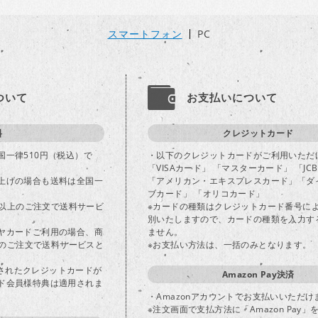
スマートフォン
PC
ついて
お支払いについて
料
クレジットカード
国一律510円（税込）で
・以下のクレジットカードがご利用いただ
「VISAカード」 「マスターカード」 「JC
上げの場合も送料は全国一
「アメリカン・エキスプレスカード」「ダ
ブカード」 「オリコカード」
込)以上のご注文で送料サービ
※カードの種類はクレジットカード番号に
別いたしますので、カードの種類を入力す
ヤカードご利用の場合、商
ません。
以上のご注文で送料サービスと
※お支払い方法は、一括のみとなります。
登録されたクレジットカードが
Amazon Pay決済
ド会員様特典は適用されま
・Amazonアカウントでお支払いいただけ
※注文画面で支払方法に「Amazon Pay