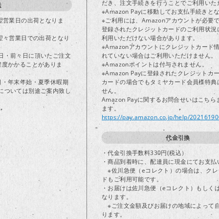
だき、注文手続きを行うことでご利用いた
送
※Amazon Payに移動してお支払手続きと
で翌営業日の出荷となりま
※ご利用には、Amazonアカウントが必要
登録されたクレジットカードのご利用状況
は翌々営業日での出荷となり
利用いただけない場合があります。
※Amazonアカウントにクレジットカード
日・前々日に頂いたご注文
れていない場合はご利用いただけません。
程度かかることがありま
※Amazonポイントは付与されません。
※Amazon Payに登録されたクレジット
日・年末年始・夏季休暇期
カードの場合でもタミヤカード会員様特典
については別途ご案内致し
せん。
Amazon Payに関するお問合せいはこち
ます。
https://pay.amazon.co.jp/help/2021619
代金引換
・代金引換手数料330円(税込）
・商品到着時に、配達員に現金にてお支払
※佐川急便（eコレクト）の場合は、クレ
ドもご利用可能です。
・お届けは佐川急便（eコレクト）もしく
なります。
※ご注文金額及びお届けの地域によって
ります。