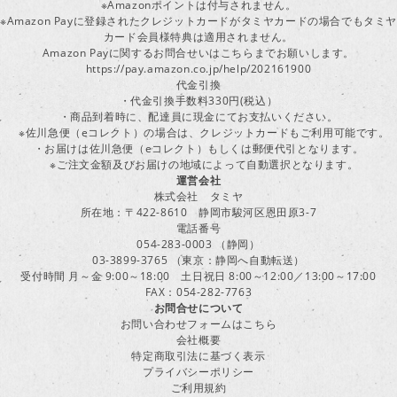
※Amazonポイントは付与されません。
※Amazon Payに登録されたクレジットカードがタミヤカードの場合でもタミヤ
カード会員様特典は適用されません。
Amazon Payに関するお問合せいはこちらまでお願いします。
https://pay.amazon.co.jp/help/202161900
代金引換
・代金引換手数料330円(税込）
・商品到着時に、配達員に現金にてお支払いください。
※佐川急便（eコレクト）の場合は、クレジットカードもご利用可能です。
・お届けは佐川急便（eコレクト）もしくは郵便代引となります。
※ご注文金額及びお届けの地域によって自動選択となります。
運営会社
株式会社 タミヤ
所在地：〒422-8610 静岡市駿河区恩田原3-7
電話番号
054-283-0003 （静岡）
03-3899-3765 （東京：静岡へ自動転送）
受付時間 月～金 9:00～18:00 土日祝日 8:00～12:00／13:00～17:00
FAX：054-282-7763
お問合せについて
お問い合わせフォームはこちら
会社概要
特定商取引法に基づく表示
プライバシーポリシー
ご利用規約