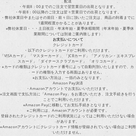
配送
・午前8：00までのご注文で翌営業日の出荷となります。
・午前8：00以降のご注文は翌々営業日での出荷となります。
・弊社休業日中またはその前日・前々日に頂いたご注文は、商品の到着までに
1週間程度かかることがあります。
※弊社休業日・・・土日祝日・年末年始・夏季休暇期間（年末年始・夏季休
業期間については別途ご案内致します）
お支払いについて
クレジットカード
・以下のクレジットカードがご利用いただけます。
「VISAカード」 「マスターカード」 「JCBカード」「アメリカン・エキスプレ
スカード」「ダイナースクラブカード」 「オリコカード」
※カードの種類はクレジットカード番号によって自動判別いたしますので、カ
ードの種類を入力する画面はありません。
※お支払い方法は、一括のみとなります。
Amazon Pay決済
・Amazonアカウントでお支払いいただけます。
※注文画面で支払方法に「Amazon Pay」をお選びいただき、注文手続きを行
ことでご利用いただけます。
※Amazon Payに移動してお支払手続きとなります。
※ご利用には、Amazonアカウントが必要です。
登録されたクレジットカードのご利用状況によってはご利用いただけない場合
があります。
※Amazonアカウントにクレジットカード情報が登録されていない場合はご利用
いただけません。