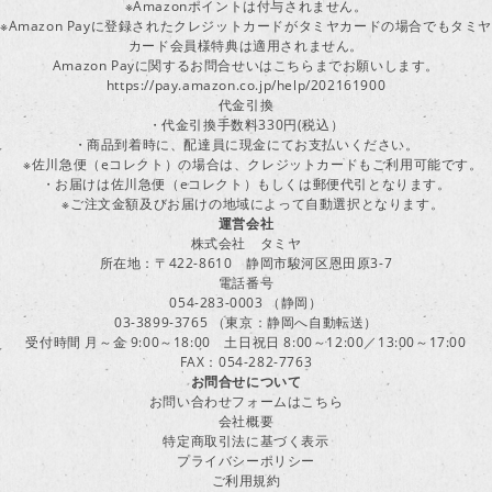
※Amazonポイントは付与されません。
※Amazon Payに登録されたクレジットカードがタミヤカードの場合でもタミヤ
カード会員様特典は適用されません。
Amazon Payに関するお問合せいはこちらまでお願いします。
https://pay.amazon.co.jp/help/202161900
代金引換
・代金引換手数料330円(税込）
・商品到着時に、配達員に現金にてお支払いください。
※佐川急便（eコレクト）の場合は、クレジットカードもご利用可能です。
・お届けは佐川急便（eコレクト）もしくは郵便代引となります。
※ご注文金額及びお届けの地域によって自動選択となります。
運営会社
株式会社 タミヤ
所在地：〒422-8610 静岡市駿河区恩田原3-7
電話番号
054-283-0003 （静岡）
03-3899-3765 （東京：静岡へ自動転送）
受付時間 月～金 9:00～18:00 土日祝日 8:00～12:00／13:00～17:00
FAX：054-282-7763
お問合せについて
お問い合わせフォームはこちら
会社概要
特定商取引法に基づく表示
プライバシーポリシー
ご利用規約