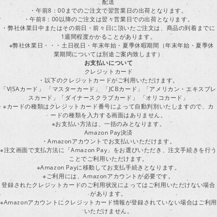
配送
・午前8：00までのご注文で翌営業日の出荷となります。
・午前8：00以降のご注文は翌々営業日での出荷となります。
・弊社休業日中またはその前日・前々日に頂いたご注文は、商品の到着までに
1週間程度かかることがあります。
※弊社休業日・・・土日祝日・年末年始・夏季休暇期間（年末年始・夏季休
業期間については別途ご案内致します）
お支払いについて
クレジットカード
・以下のクレジットカードがご利用いただけます。
「VISAカード」 「マスターカード」 「JCBカード」「アメリカン・エキスプレ
スカード」「ダイナースクラブカード」 「オリコカード」
※カードの種類はクレジットカード番号によって自動判別いたしますので、カ
ードの種類を入力する画面はありません。
※お支払い方法は、一括のみとなります。
Amazon Pay決済
・Amazonアカウントでお支払いいただけます。
※注文画面で支払方法に「Amazon Pay」をお選びいただき、注文手続きを行
ことでご利用いただけます。
※Amazon Payに移動してお支払手続きとなります。
※ご利用には、Amazonアカウントが必要です。
登録されたクレジットカードのご利用状況によってはご利用いただけない場合
があります。
※Amazonアカウントにクレジットカード情報が登録されていない場合はご利用
いただけません。