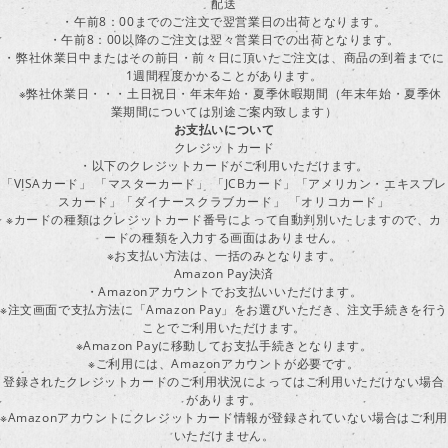
配送
・午前8：00までのご注文で翌営業日の出荷となります。
・午前8：00以降のご注文は翌々営業日での出荷となります。
・弊社休業日中またはその前日・前々日に頂いたご注文は、商品の到着までに
1週間程度かかることがあります。
※弊社休業日・・・土日祝日・年末年始・夏季休暇期間（年末年始・夏季休
業期間については別途ご案内致します）
お支払いについて
クレジットカード
・以下のクレジットカードがご利用いただけます。
「VISAカード」 「マスターカード」 「JCBカード」「アメリカン・エキスプレ
スカード」「ダイナースクラブカード」 「オリコカード」
※カードの種類はクレジットカード番号によって自動判別いたしますので、カ
ードの種類を入力する画面はありません。
※お支払い方法は、一括のみとなります。
Amazon Pay決済
・Amazonアカウントでお支払いいただけます。
※注文画面で支払方法に「Amazon Pay」をお選びいただき、注文手続きを行
ことでご利用いただけます。
※Amazon Payに移動してお支払手続きとなります。
※ご利用には、Amazonアカウントが必要です。
登録されたクレジットカードのご利用状況によってはご利用いただけない場合
があります。
※Amazonアカウントにクレジットカード情報が登録されていない場合はご利用
いただけません。