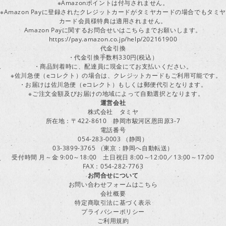
※Amazonポイントは付与されません。
※Amazon Payに登録されたクレジットカードがタミヤカードの場合でもタミヤ
カード会員様特典は適用されません。
Amazon Payに関するお問合せいはこちらまでお願いします。
https://pay.amazon.co.jp/help/202161900
代金引換
・代金引換手数料330円(税込）
・商品到着時に、配達員に現金にてお支払いください。
※佐川急便（eコレクト）の場合は、クレジットカードもご利用可能です。
・お届けは佐川急便（eコレクト）もしくは郵便代引となります。
※ご注文金額及びお届けの地域によって自動選択となります。
運営会社
株式会社 タミヤ
所在地：〒422-8610 静岡市駿河区恩田原3-7
電話番号
054-283-0003 （静岡）
03-3899-3765 （東京：静岡へ自動転送）
受付時間 月～金 9:00～18:00 土日祝日 8:00～12:00／13:00～17:00
FAX：054-282-7763
お問合せについて
お問い合わせフォームはこちら
会社概要
特定商取引法に基づく表示
プライバシーポリシー
ご利用規約