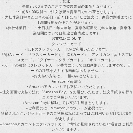
配送
・午前8：00までのご注文で翌営業日の出荷となります。
・午前8：00以降のご注文は翌々営業日での出荷となります。
・弊社休業日中またはその前日・前々日に頂いたご注文は、商品の到着までに
1週間程度かかることがあります。
※弊社休業日・・・土日祝日・年末年始・夏季休暇期間（年末年始・夏季休
業期間については別途ご案内致します）
お支払いについて
クレジットカード
・以下のクレジットカードがご利用いただけます。
「VISAカード」 「マスターカード」 「JCBカード」「アメリカン・エキスプレ
スカード」「ダイナースクラブカード」 「オリコカード」
※カードの種類はクレジットカード番号によって自動判別いたしますので、カ
ードの種類を入力する画面はありません。
※お支払い方法は、一括のみとなります。
Amazon Pay決済
・Amazonアカウントでお支払いいただけます。
※注文画面で支払方法に「Amazon Pay」をお選びいただき、注文手続きを行
ことでご利用いただけます。
※Amazon Payに移動してお支払手続きとなります。
※ご利用には、Amazonアカウントが必要です。
登録されたクレジットカードのご利用状況によってはご利用いただけない場合
があります。
※Amazonアカウントにクレジットカード情報が登録されていない場合はご利用
いただけません。