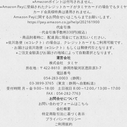
※Amazonポイントは付与されません。
※Amazon Payに登録されたクレジットカードがタミヤカードの場合でもタミヤ
カード会員様特典は適用されません。
Amazon Payに関するお問合せいはこちらまでお願いします。
https://pay.amazon.co.jp/help/202161900
代金引換
・代金引換手数料330円(税込）
・商品到着時に、配達員に現金にてお支払いください。
※佐川急便（eコレクト）の場合は、クレジットカードもご利用可能です。
・お届けは佐川急便（eコレクト）もしくは郵便代引となります。
※ご注文金額及びお届けの地域によって自動選択となります。
運営会社
株式会社 タミヤ
所在地：〒422-8610 静岡市駿河区恩田原3-7
電話番号
054-283-0003 （静岡）
03-3899-3765 （東京：静岡へ自動転送）
受付時間 月～金 9:00～18:00 土日祝日 8:00～12:00／13:00～17:00
FAX：054-282-7763
お問合せについて
お問い合わせフォームはこちら
会社概要
特定商取引法に基づく表示
プライバシーポリシー
ご利用規約