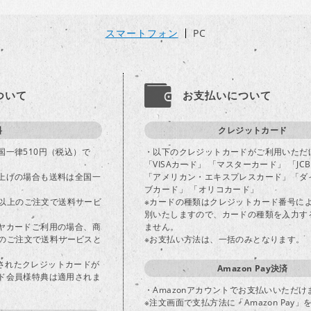
スマートフォン
PC
ついて
お支払いについて
料
クレジットカード
国一律510円（税込）で
・以下のクレジットカードがご利用いただ
「VISAカード」 「マスターカード」 「JC
上げの場合も送料は全国一
「アメリカン・エキスプレスカード」「ダ
ブカード」 「オリコカード」
込)以上のご注文で送料サービ
※カードの種類はクレジットカード番号に
別いたしますので、カードの種類を入力す
ヤカードご利用の場合、商
ません。
以上のご注文で送料サービスと
※お支払い方法は、一括のみとなります。
登録されたクレジットカードが
Amazon Pay決済
ド会員様特典は適用されま
・Amazonアカウントでお支払いいただけ
※注文画面で支払方法に「Amazon Pay