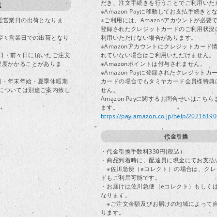
だき、注文手続きを行うことでご利用いた
送
※Amazon Payに移動してお支払手続きと
で翌営業日の出荷となりま
※ご利用には、Amazonアカウントが必要
登録されたクレジットカードのご利用状況
は翌々営業日での出荷となり
利用いただけない場合があります。
※Amazonアカウントにクレジットカード
日・前々日に頂いたご注文
れていない場合はご利用いただけません。
程度かかることがありま
※Amazonポイントは付与されません。
※Amazon Payに登録されたクレジット
日・年末年始・夏季休暇期
カードの場合でもタミヤカード会員様特典
については別途ご案内致し
せん。
Amazon Payに関するお問合せいはこち
ます。
https://pay.amazon.co.jp/help/2021619
代金引換
・代金引換手数料330円(税込）
・商品到着時に、配達員に現金にてお支払
※佐川急便（eコレクト）の場合は、クレ
ドもご利用可能です。
・お届けは佐川急便（eコレクト）もしく
なります。
※ご注文金額及びお届けの地域によって
ります。