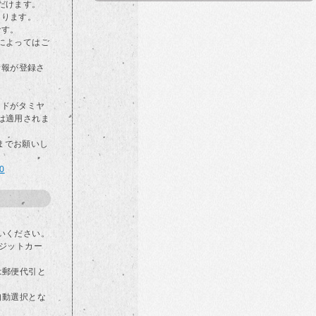
だけます。
なります。
です。
によってはご
情報が登録さ
カードがタミヤ
は適用されま
らまでお願いし
00
いください。
ジットカー
は郵便代引と
自動選択とな