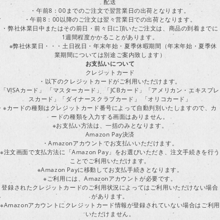
配送
・午前8：00までのご注文で翌営業日の出荷となります。
・午前8：00以降のご注文は翌々営業日での出荷となります。
・弊社休業日中またはその前日・前々日に頂いたご注文は、商品の到着までに
1週間程度かかることがあります。
※弊社休業日・・・土日祝日・年末年始・夏季休暇期間（年末年始・夏季休
業期間については別途ご案内致します）
お支払いについて
クレジットカード
・以下のクレジットカードがご利用いただけます。
「VISAカード」 「マスターカード」 「JCBカード」「アメリカン・エキスプレ
スカード」「ダイナースクラブカード」 「オリコカード」
※カードの種類はクレジットカード番号によって自動判別いたしますので、カ
ードの種類を入力する画面はありません。
※お支払い方法は、一括のみとなります。
Amazon Pay決済
・Amazonアカウントでお支払いいただけます。
※注文画面で支払方法に「Amazon Pay」をお選びいただき、注文手続きを行
ことでご利用いただけます。
※Amazon Payに移動してお支払手続きとなります。
※ご利用には、Amazonアカウントが必要です。
登録されたクレジットカードのご利用状況によってはご利用いただけない場合
があります。
※Amazonアカウントにクレジットカード情報が登録されていない場合はご利用
いただけません。