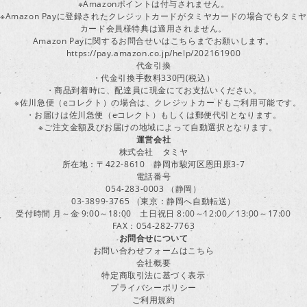
※Amazonポイントは付与されません。
※Amazon Payに登録されたクレジットカードがタミヤカードの場合でもタミヤ
カード会員様特典は適用されません。
Amazon Payに関するお問合せいはこちらまでお願いします。
https://pay.amazon.co.jp/help/202161900
代金引換
・代金引換手数料330円(税込）
・商品到着時に、配達員に現金にてお支払いください。
※佐川急便（eコレクト）の場合は、クレジットカードもご利用可能です。
・お届けは佐川急便（eコレクト）もしくは郵便代引となります。
※ご注文金額及びお届けの地域によって自動選択となります。
運営会社
株式会社 タミヤ
所在地：〒422-8610 静岡市駿河区恩田原3-7
電話番号
054-283-0003 （静岡）
03-3899-3765 （東京：静岡へ自動転送）
受付時間 月～金 9:00～18:00 土日祝日 8:00～12:00／13:00～17:00
FAX：054-282-7763
お問合せについて
お問い合わせフォームはこちら
会社概要
特定商取引法に基づく表示
プライバシーポリシー
ご利用規約