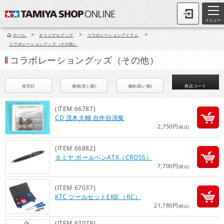
メニュー
>
>
>
ホーム
オリジナルグッズ
コラボレーションアイテム
コラボレーショングッズ（その他）
コラボレーショングッズ（その他）
発売日
価格(安い順)
価格(高い順)
商品コード
(ITEM 66787)
CD 茂木大輔 自作自演集
2,750円
(税込)
(ITEM 66882)
タミヤ ボールペンATX（CROSS）
7,700円
(税込)
(ITEM 67037)
KTC ツールセットEKB （RC）
21,780円
(税込)
(ITEM 67079)