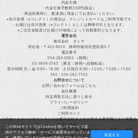
代金引換
・代金引換手数料330円(税込）
・商品到着時に、配達員に現金にてお支払いください。
※佐川急便（eコレクト）の場合は、クレジットカードもご利用可能です。
・お届けは佐川急便（eコレクト）もしくは郵便代引となります。
※ご注文金額及びお届けの地域によって自動選択となります。
運営会社
株式会社 タミヤ
所在地：〒422-8610 静岡市駿河区恩田原3-7
電話番号
054-283-0003 （静岡）
03-3899-3765 （東京：静岡へ自動転送）
受付時間 月～金 9:00～18:00 土日祝日 8:00～12:00／13:00～17:00
FAX：054-282-7763
お問合せについて
お問い合わせフォームはこちら
会社概要
特定商取引法に基づく表示
プライバシーポリシー
ご利用規約
ご利用ガイド
このホームページのコンテンツは株式会社タミヤが有する著作権により保護さ
れています。
このWebサイトではCookieを用いてサービス提
すべての文章、画像、動画などを、私的利用の範囲を超えて、許可なく複製、
供やアクセス解析・サービス改善等を行っていま
承諾する
改変、転載することは禁じられています。
す。使用しているCookieの詳細は
プライバシー