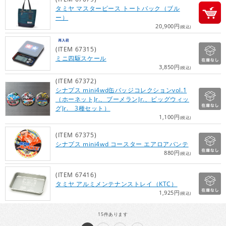
タミヤ マスターピース トートバック（ブル
ー）
20,900円
(税込)
(ITEM 67315)
ミニ四駆スケール
3,850円
(税込)
(ITEM 67372)
シナプス mini4wd缶バッジコレクションvol.1
（ホーネットJr.、ブーメランJr.、ビッグウィッ
グJr. 3種セット）
1,100円
(税込)
(ITEM 67375)
シナプス mini4wd コースター エアロアバンテ
880円
(税込)
(ITEM 67416)
タミヤ アルミメンテナンストレイ（KTC）
1,925円
(税込)
15
件あります