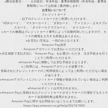
※弊社休業日・・・土日祝日・年末年始・夏季休暇期間（年末年始・夏季休
業期間については別途ご案内致します）
お支払いについて
クレジットカード
・以下のクレジットカードがご利用いただけます。
「VISAカード」 「マスターカード」 「JCBカード」「アメリカン・エキスプレ
スカード」「ダイナースクラブカード」 「オリコカード」
※カードの種類はクレジットカード番号によって自動判別いたしますので、カ
ードの種類を入力する画面はありません。
※お支払い方法は、一括のみとなります。
Amazon Pay決済
・Amazonアカウントでお支払いいただけます。
※注文画面で支払方法に「Amazon Pay」をお選びいただき、注文手続きを行
ことでご利用いただけます。
※Amazon Payに移動してお支払手続きとなります。
※ご利用には、Amazonアカウントが必要です。
登録されたクレジットカードのご利用状況によってはご利用いただけない場合
があります。
※Amazonアカウントにクレジットカード情報が登録されていない場合はご利用
いただけません。
※Amazonポイントは付与されません。
※Amazon Payに登録されたクレジットカードがタミヤカードの場合でもタミヤ
カード会員様特典は適用されません。
Amazon Payに関するお問合せいはこちらまでお願いします。
https://pay.amazon.co.jp/help/202161900