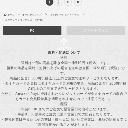
1
2
>
>
>
ホーム
オリジナルグッズ
コラボレーションアイテム
コラボレーショングッズ（その他）
PC
スマートフォン
送料・配送について
送料
・送料は一部の商品を除き全国一律510円（税込）です。
・複数の商品を同時にお買い上げの場合も送料は全国一律510円（税込）で
す。
・商品代金合計5000円(税込)以上のご注文で送料サービスとなります。
・タミヤカード会員様はタミヤカードご利用の場合、商品代金合計2000円(税
込)以上のご注文で送料サービスとなります。
ただし、Amazon Payに登録されたクレジットカードがタミヤカードの場合で
もカード会員様特典は適用されませんのでご注意ください。
配送
・午前8：00までのご注文で翌営業日の出荷となります。
・午前8：00以降のご注文は翌々営業日での出荷となります。
・弊社休業日中またはその前日・前々日に頂いたご注文は、商品の到着までに
1週間程度かかることがあります。