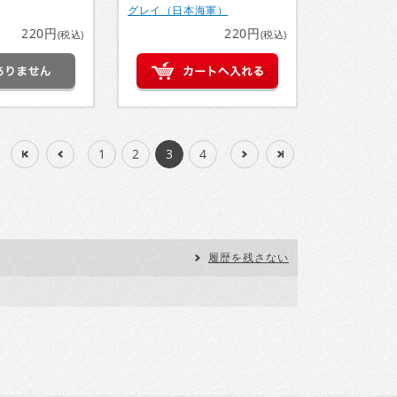
グレイ（日本海軍）
220円
220円
(税込)
(税込)
：
1
2
3
4
履歴を残さない