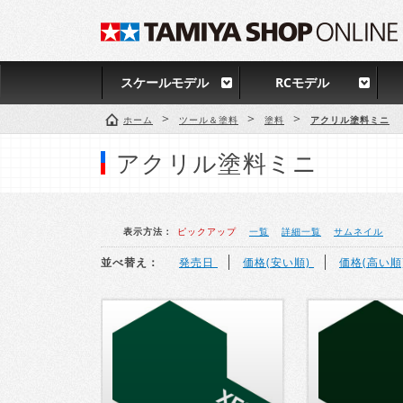
スケールモデル
RCモデル
>
>
>
ホーム
ツール＆塗料
塗料
アクリル塗料ミニ
アクリル塗料ミニ
表示方法：
ピックアップ
一覧
詳細一覧
サムネイル
並べ替え：
発売日
価格(安い順)
価格(高い順