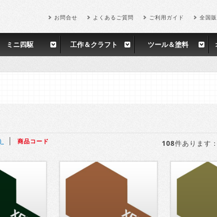
お問合せ
よくあるご質問
ご利用ガイド
全国販
ミニ四駆
工作＆クラフト
ツール＆塗料
)
商品コード
108
件あります