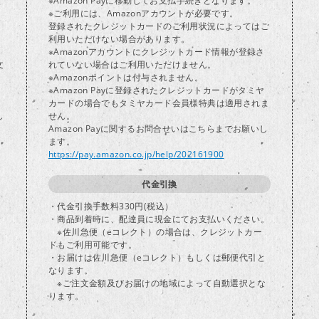
※Amazon Payに移動してお支払手続きとなります。
※ご利用には、Amazonアカウントが必要です。
登録されたクレジットカードのご利用状況によってはご
り
利用いただけない場合があります。
※Amazonアカウントにクレジットカード情報が登録さ
文
れていない場合はご利用いただけません。
※Amazonポイントは付与されません。
※Amazon Payに登録されたクレジットカードがタミヤ
カードの場合でもタミヤカード会員様特典は適用されま
し
せん。
Amazon Payに関するお問合せいはこちらまでお願いし
ます。
https://pay.amazon.co.jp/help/202161900
代金引換
・代金引換手数料330円(税込）
・商品到着時に、配達員に現金にてお支払いください。
※佐川急便（eコレクト）の場合は、クレジットカー
ドもご利用可能です。
・お届けは佐川急便（eコレクト）もしくは郵便代引と
なります。
※ご注文金額及びお届けの地域によって自動選択とな
ります。