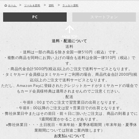
>
>
>
ホーム
ツール＆塗料
塗料
ラッカー塗料
PC
スマートフォン
送料・配送について
送料
・送料は一部の商品を除き全国一律510円（税込）です。
・複数の商品を同時にお買い上げの場合も送料は全国一律510円（税込）で
す。
・商品代金合計5000円(税込)以上のご注文で送料サービスとなります。
・タミヤカード会員様はタミヤカードご利用の場合、商品代金合計2000円(税
込)以上のご注文で送料サービスとなります。
ただし、Amazon Payに登録されたクレジットカードがタミヤカードの場合で
もカード会員様特典は適用されませんのでご注意ください。
配送
・午前8：00までのご注文で翌営業日の出荷となります。
・午前8：00以降のご注文は翌々営業日での出荷となります。
・弊社休業日中またはその前日・前々日に頂いたご注文は、商品の到着までに
1週間程度かかることがあります。
※弊社休業日・・・土日祝日・年末年始・夏季休暇期間（年末年始・夏季休
業期間については別途ご案内致します）
お支払いについて