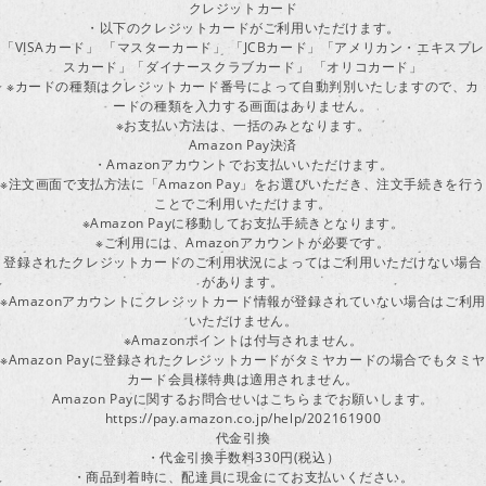
クレジットカード
・以下のクレジットカードがご利用いただけます。
「VISAカード」 「マスターカード」 「JCBカード」「アメリカン・エキスプレ
スカード」「ダイナースクラブカード」 「オリコカード」
※カードの種類はクレジットカード番号によって自動判別いたしますので、カ
ードの種類を入力する画面はありません。
※お支払い方法は、一括のみとなります。
Amazon Pay決済
・Amazonアカウントでお支払いいただけます。
※注文画面で支払方法に「Amazon Pay」をお選びいただき、注文手続きを行
ことでご利用いただけます。
※Amazon Payに移動してお支払手続きとなります。
※ご利用には、Amazonアカウントが必要です。
登録されたクレジットカードのご利用状況によってはご利用いただけない場合
があります。
※Amazonアカウントにクレジットカード情報が登録されていない場合はご利用
いただけません。
※Amazonポイントは付与されません。
※Amazon Payに登録されたクレジットカードがタミヤカードの場合でもタミヤ
カード会員様特典は適用されません。
Amazon Payに関するお問合せいはこちらまでお願いします。
https://pay.amazon.co.jp/help/202161900
代金引換
・代金引換手数料330円(税込）
・商品到着時に、配達員に現金にてお支払いください。