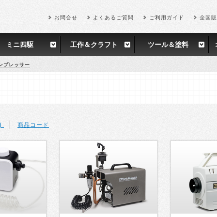
お問合せ
よくあるご質問
ご利用ガイド
全国販
ミニ四駆
工作＆クラフト
ツール＆塗料
ンプレッサー
)
商品コード