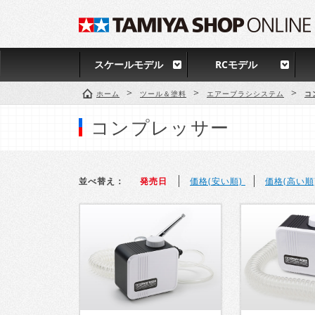
スケールモデル
RCモデル
>
>
>
ホーム
ツール＆塗料
エアーブラシシステム
コ
コンプレッサー
並べ替え：
発売日
価格(安い順)
価格(高い順