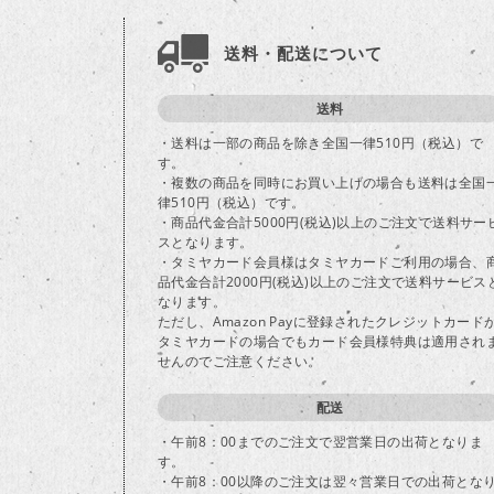
送料・配送について
送料
・送料は一部の商品を除き全国一律510円（税込）で
す。
・複数の商品を同時にお買い上げの場合も送料は全国
律510円（税込）です。
・商品代金合計5000円(税込)以上のご注文で送料サー
スとなります。
・タミヤカード会員様はタミヤカードご利用の場合、
品代金合計2000円(税込)以上のご注文で送料サービス
なります。
ただし、Amazon Payに登録されたクレジットカード
タミヤカードの場合でもカード会員様特典は適用され
せんのでご注意ください。
配送
・午前8：00までのご注文で翌営業日の出荷となりま
す。
・午前8：00以降のご注文は翌々営業日での出荷とな