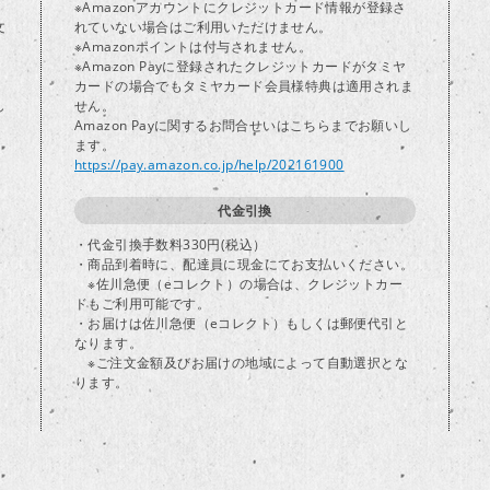
※Amazonアカウントにクレジットカード情報が登録さ
文
れていない場合はご利用いただけません。
※Amazonポイントは付与されません。
※Amazon Payに登録されたクレジットカードがタミヤ
カードの場合でもタミヤカード会員様特典は適用されま
し
せん。
Amazon Payに関するお問合せいはこちらまでお願いし
ます。
https://pay.amazon.co.jp/help/202161900
代金引換
・代金引換手数料330円(税込）
・商品到着時に、配達員に現金にてお支払いください。
※佐川急便（eコレクト）の場合は、クレジットカー
ドもご利用可能です。
・お届けは佐川急便（eコレクト）もしくは郵便代引と
なります。
※ご注文金額及びお届けの地域によって自動選択とな
ります。