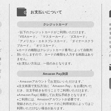
お支払いについて
クレジットカード
・以下のクレジットカードがご利用いただけます。
「VISAカード」 「マスターカード」 「JCBカード」
一
「アメリカン・エキスプレスカード」「ダイナースクラ
ブカード」 「オリコカード」
ビ
※カードの種類はクレジットカード番号によって自動判
別いたしますので、カードの種類を入力する画面はあり
商
ません。
と
※お支払い方法は、一括のみとなります。
が
Amazon Pay決済
ま
・Amazonアカウントでお支払いいただけます。
※注文画面で支払方法に「Amazon Pay」をお選びいた
だき、注文手続きを行うことでご利用いただけます。
※Amazon Payに移動してお支払手続きとなります。
※ご利用には、Amazonアカウントが必要です。
登録されたクレジットカードのご利用状況によってはご
り
利用いただけない場合があります。